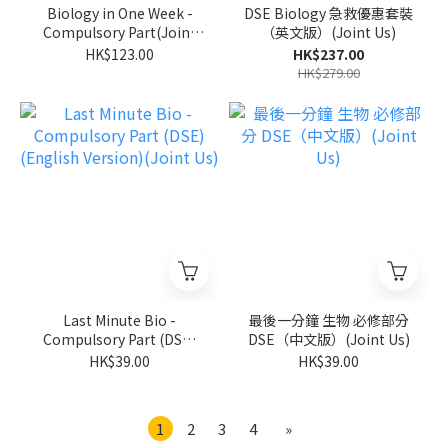
Biology in One Week -
DSE Biology 急救優惠套裝
Compulsory Part(Joint
（英文版）(Joint Us)
Us)
HK$123.00
HK$237.00
HK$279.00
Last Minute Bio -
最後一分鐘 生物 必修部分
Compulsory Part (DSE)
DSE（中文版）(Joint Us)
(English Version)(Joint
HK$39.00
HK$39.00
Us)
1
2
3
4
»