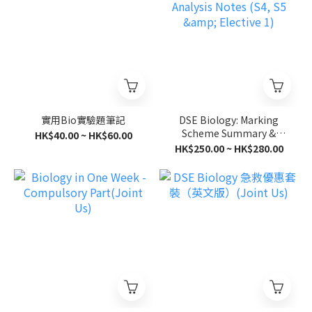
實用Bio實驗題筆記
DSE Biology: Marking
Scheme Summary &
HK$40.00 ~ HK$60.00
Analysis Notes (S4, S5 &
HK$250.00 ~ HK$280.00
Elective 1)