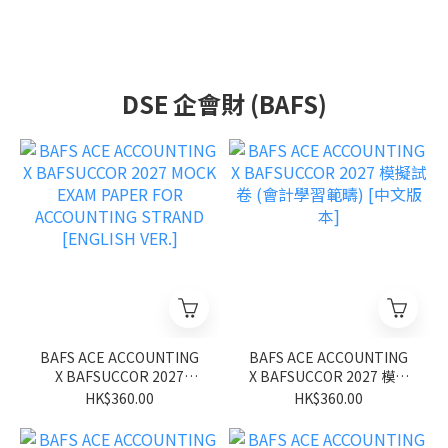
DSE 企會財 (BAFS)
BAFS ACE ACCOUNTING
BAFS ACE ACCOUNTING
X BAFSUCCOR 2027
X BAFSUCCOR 2027 模擬
MOCK EXAM PAPER FOR
試卷 (會計學習範疇) [中文
HK$360.00
HK$360.00
ACCOUNTING STRAND
版本]
[ENGLISH VER.]