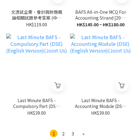
文憑試企業、會計與財務概
BAFS All-in-One MCQ For
論相關試題參考答案 (中文
Accounting Strand [2025
版)(Joint Us)
Ver.]
HK$119.00
HK$145.00 ~ HK$180.00
Last Minute BAFS -
Last Minute BAFS -
Compulsory Part (DSE)
Accounting Module (DSE)
(English Version)(Joint
(English Version)(Joint
HK$39.00
HK$39.00
Us)
Us)
1
2
3
»