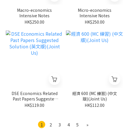
Macro-economics
Micro-economics
Intensive Notes
Intensive Notes
HK$250.00
HK$250.00
DSE Economics Related
經濟 600 (MC 練習) (中文
Past Papers Suggested
版)(Joint Us)
Solution (英文版)(Joint
HK$119.00
HK$112.00
Us)
1
2
3
4
5
»