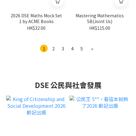
2026 DSE Maths Mock Set
Mastering Mathematics
1 by ACME Books
5B(Joint Us)
HK$32.00
HK$115.00
1
2
3
4
5
»
DSE 公民與社會發展