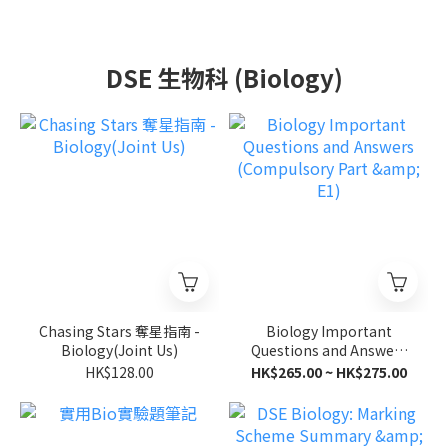
DSE 生物科 (Biology)
Chasing Stars 奪星指南 -
Biology Important
Biology(Joint Us)
Questions and Answers
(Compulsory Part & E1)
HK$128.00
HK$265.00 ~ HK$275.00