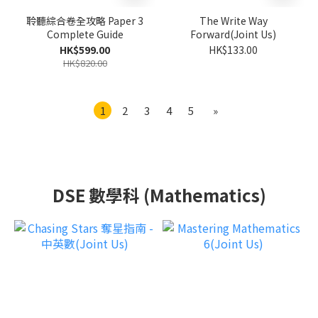
聆聽綜合卷全攻略 Paper 3
The Write Way
Complete Guide
Forward(Joint Us)
HK$599.00
HK$133.00
HK$820.00
1
2
3
4
5
»
DSE 數學科 (Mathematics)