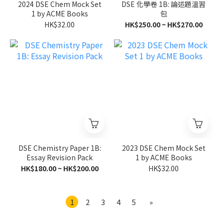
2024 DSE Chem Mock Set
DSE 化學卷 1B: 論述題溫習
1 by ACME Books
包
HK$32.00
HK$250.00 ~ HK$270.00
DSE Chemistry Paper 1B:
2023 DSE Chem Mock Set
Essay Revision Pack
1 by ACME Books
HK$180.00 ~ HK$200.00
HK$32.00
1
2
3
4
5
»