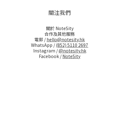
關注我們
關於 NoteSity
合作及其他服務
電郵 /
hello@notesity.hk
WhatsApp /
(852) 5110 2697
Instagram /
@notesity.hk
Facebook /
NoteSity