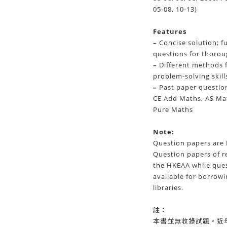
05-08, 10-13)
Features
–
Concise solution; f
questions for thoro
–
Different methods f
problem-solving skill
–
Past paper questio
CE Add Maths, AS Ma
Pure Maths
Note:
Question papers are 
Question papers of re
the HKEAA while ques
available for borrowi
libraries.
註：
本書並無收錄試題。近