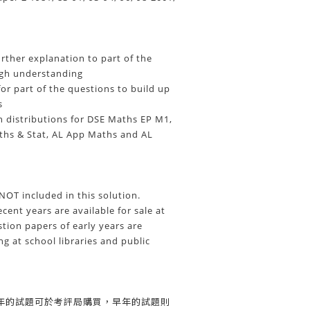
urther explanation to part of the
ugh understanding
or part of the questions to build up
s
n distributions for DSE Maths EP M1,
ths & Stat, AL App Maths and AL
NOT included in this solution.
cent years are available for sale at
tion papers of early years are
ng at school libraries and public
年的試題可於考評局購買，早年的試題則