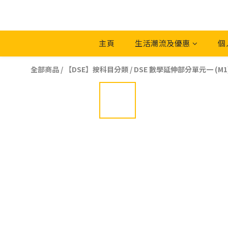
主頁
生活潮流及優惠
個
全部商品
/
【DSE】按科目分類
/
DSE 數學延伸部分單元一 (M1