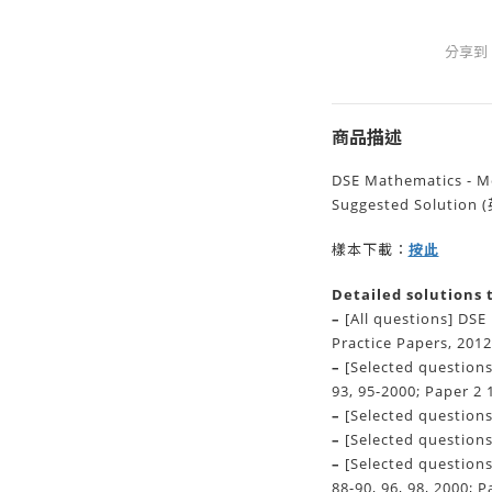
分享到
商品描述
DSE Mathematics - M
Suggested Solution
按此
樣本下載：
Detailed solutions 
–
[All questions] DS
Practice Papers, 2012
–
[Selected questions
93, 95-2000; Paper 2 
–
[Selected questions
–
[Selected question
–
[Selected questions
88-90, 96, 98, 2000; P