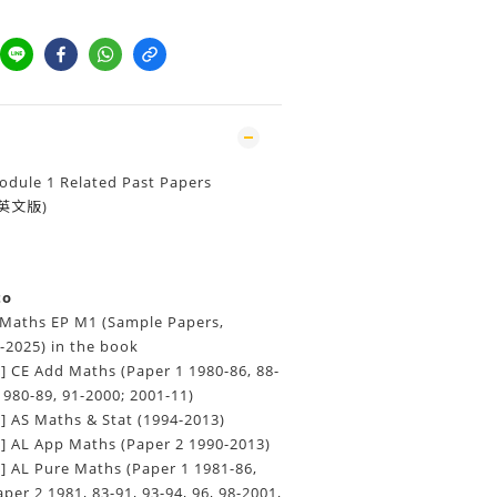
odule 1 Related Past Papers
 (英文版)
to
E Maths EP M1 (Sample Papers,
-2025) in the book
] CE Add Maths (Paper 1 1980-86, 88-
1980-89, 91-2000; 2001-11)
] AS Maths & Stat (1994-2013)
s] AL App Maths (Paper 2 1990-2013)
] AL Pure Maths (Paper 1 1981-86,
aper 2 1981, 83-91, 93-94, 96, 98-2001,