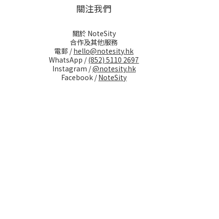
關注我們
關於 NoteSity
合作及其他服務
電郵 /
hello@notesity.hk
WhatsApp /
(852) 5110 2697
Instagram /
@notesity.hk
Facebook /
NoteSity