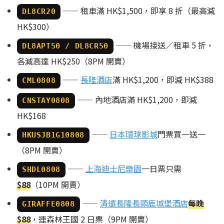
—— 租車滿 HK$1,500，即享 8 折（最高減
DL8CR20
HK$300）
—— 機場接送／租車 5 折，
DL8APT50 / DL8CR50
各減高達 HK$250（8PM 開賣）
——
長隆酒店
滿 HK$1,200，即減 HK$388
CML0808
—— 內地酒店滿 HK$1,200，即減
CNSTAY0808
HK$168
——
日本環球影城
門票買一送一
HKUSJB1G10808
（8PM 開賣）
——
上海迪士尼樂園
一日票只需
SHDL0808
$88
（10PM 開賣）
——
清遠長隆長頸鹿城堡酒店
每晚
GIRAFFE0808
$88
，連森林王國 2 日票（9PM 開賣）