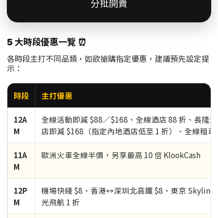
分批開賣
5 大時段優惠一覽 ⏰
各時段主打不同品類，如欲搶購指定優惠，建議預先設定提
示：
時段
主打優惠
12A
全線活動即減 $88／$168、全線酒店 88 折、長隆
M
店即減 $168（指定內地酒店低至 1 折）、全線租車 
11A
歐洲火車全線半價，另享最高 10 倍 KlookCash
M
12P
機場快綫 $8、香港↔深圳北高鐵 $8、東京 Skyline
M
光飛航 1 折