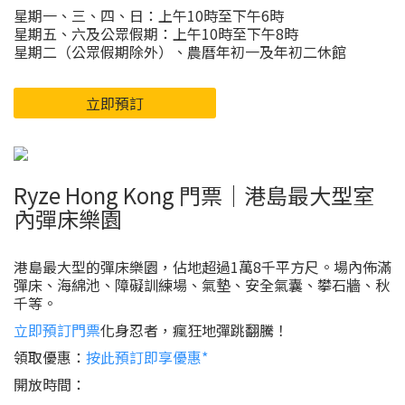
星期一、三、四、日：上午10時至下午6時
星期五、六及公眾假期：上午10時至下午8時
星期二（公眾假期除外）、農曆年初一及年初二休館
立即預訂
Ryze Hong Kong 門票｜港島最大型室
內彈床樂園
港島最大型的彈床樂園，佔地超過1萬8千平方尺。場內佈滿
彈床、海綿池、障礙訓練場、氣墊、安全氣囊、攀石牆、秋
千等。
立即預訂門票
化身忍者，瘋狂地彈跳翻騰！
領取優惠：
按此預訂即享優惠*
開放時間：