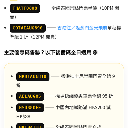
—— 全線泰國景點門票半價（10PM 開
THATT0808
賣）
——
香港往／返澳門金光飛航
單程標
COTAIAUG890
準艙 1 折（12PM 開賣）
主要優惠碼售罄？以下後備碼全日適用 🛟
—— 香港迪士尼樂園門票全線 9
HKDLAUG810
折
—— 機場快綫優惠車票全線 95 折
AELAUG85
—— 中國內地鐵路滿 HK$200 減
HSR88OFF
HK$88
—— 全線泰國景點門票 8 折
HKTHATT8