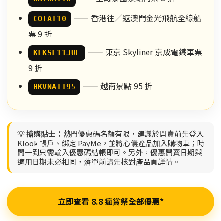
—— 香港往／返澳門金光飛航全線船
COTAI10
票 9 折
—— 東京 Skyliner 京成電鐵車票
KLKSL11JUL
9 折
—— 越南景點 95 折
HKVNATT95
💡
搶購貼士：
熱門優惠碼名額有限，建議於開賣前先登入
Klook 帳戶、綁定 PayMe，並將心儀產品加入購物車；時
間一到只需輸入優惠碼結帳即可。另外，優惠開賣日期與
適用日期未必相同，落單前請先核對產品頁詳情。
立即查看 8.8 瘋賞祭全部優惠*