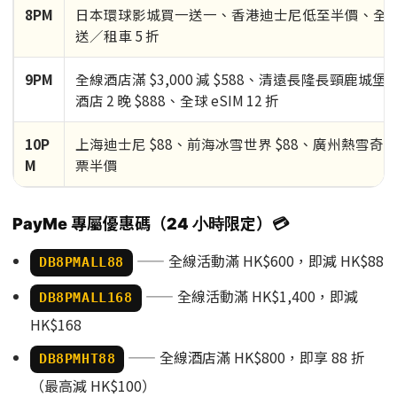
8PM
日本環球影城買一送一、香港迪士尼低至半價、全
送／租車 5 折
9PM
全線酒店滿 $3,000 減 $588、清遠長隆長頸鹿城堡
酒店 2 晚 $888、全球 eSIM 12 折
10P
上海迪士尼 $88、前海冰雪世界 $88、廣州熱雪奇蹟
M
票半價
PayMe 專屬優惠碼（24 小時限定）💳
—— 全線活動滿 HK$600，即減 HK$88
DB8PMALL88
—— 全線活動滿 HK$1,400，即減
DB8PMALL168
HK$168
—— 全線酒店滿 HK$800，即享 88 折
DB8PMHT88
（最高減 HK$100）