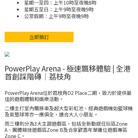
星期一至四：上午10時至夜晚8時
星期五至日：上午9時至夜晚9時
公眾假期：上午9時至夜晚9時
立即預訂
PowerPlay Arena - 極速飄移體驗 | 全港
首創踩階磚｜荔枝角
PowerPlay Arena位於荔枝角D2 Place二期，致力於提供最
佳的遊戲體驗和娛樂活動。
二樓主打室內飄移車及超大型彩虹池，經典遊戲機如籃球機
及氣墊球等亦一應俱全，適合大人小朋友。
而三樓則分為3大主題遊戲區，包括全新動感任玩區Zone
A、團體競技遊戲區Zone B及合家歡嘉年華攤位遊戲專區
Zone C。