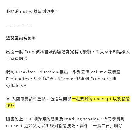
我哋啲 notes 就幫到你喇～
——————
溫習筆記特色
🌟
出面一般 Econ 教科書嘅內容通常冗長同繁複，令大家不知點樣入
手背重點😖
我
哋
Breakfree Education 推出一系列五個 volume 嘅精選
Econ notes，只係142頁，就 cover 晒全個 Econ core 嘅
syllabus。
一定要背的 concept 以及答題
🌟 入面每頁都係重點，包括咗同學
技巧
隨書附上 DSE 相對應的題目及 marking scheme，令同學清到
concept 之餘又可以訓練到答題技巧，真係「一鳥二石」啊😆