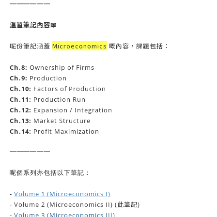
——————
溫習筆記內容
📖
Microeconomics
呢份筆記涵蓋
嘅內容，課題包括：
Ch.8:
Ownership of Firms
Ch.9:
Production
Ch.10:
Factors of Production
Ch.11:
Production Run
Ch.12:
Expansion / Integration
Ch.13:
Market Structure
Ch.14:
Profit Maximization
——————
呢個系列亦包括以下筆記：
-
Volume 1 (Microeconomics I)
- Volume 2 (Microeconomics II) (此筆記)
-
Volume 3 (Microeconomics III)