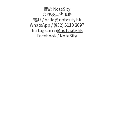
關於 NoteSity
合作及其他服務
電郵 /
hello@notesity.hk
WhatsApp /
(852) 5110 2697
Instagram /
@notesity.hk
Facebook /
NoteSity