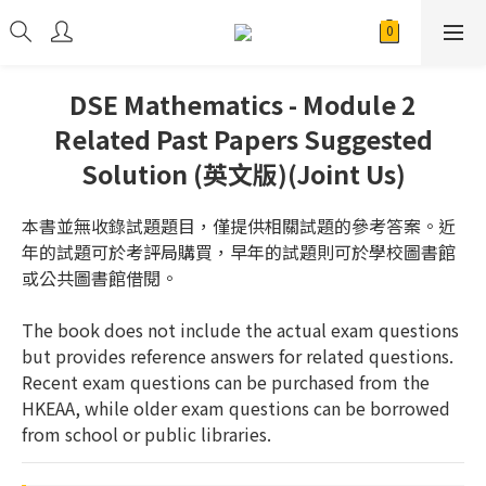
DSE Mathematics - Module 2
Related Past Papers Suggested
Solution (英文版)(Joint Us)
本書並無收錄試題題目，僅提供相關試題的參考答案。近
年的試題可於考評局購買，早年的試題則可於學校圖書館
或公共圖書館借閱。
The book does not include the actual exam questions 
but provides reference answers for related questions. 
Recent exam questions can be purchased from the 
HKEAA, while older exam questions can be borrowed 
from school or public libraries.