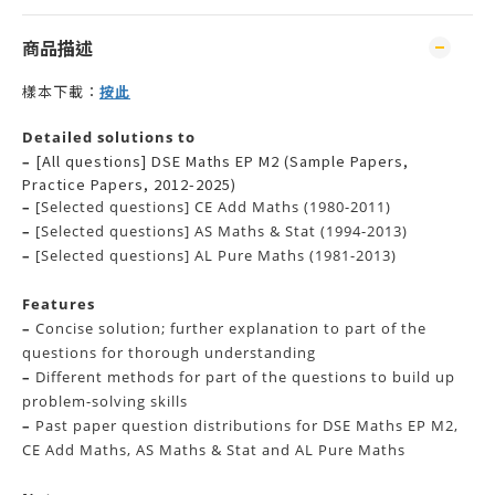
商品描述
按此
樣本下載：
Detailed solutions to
[All questions] DSE Maths EP M2 (Sample Papers,
–
Practice Papers, 2012-2025)
–
[Selected questions] CE Add Maths (1980-2011)
–
[Selected questions] AS Maths & Stat (1994-2013)
–
[Selected questions] AL Pure Maths (1981-2013)
Features
–
Concise solution; further explanation to part of the
questions for thorough understanding
–
Different methods for part of the questions to build up
problem-solving skills
–
Past paper question distributions for DSE Maths EP M2,
CE Add Maths, AS Maths & Stat and AL Pure Maths