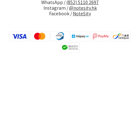
WhatsApp /
(852) 5110 2697
Instagram /
@notesity.hk
Facebook /
NoteSity