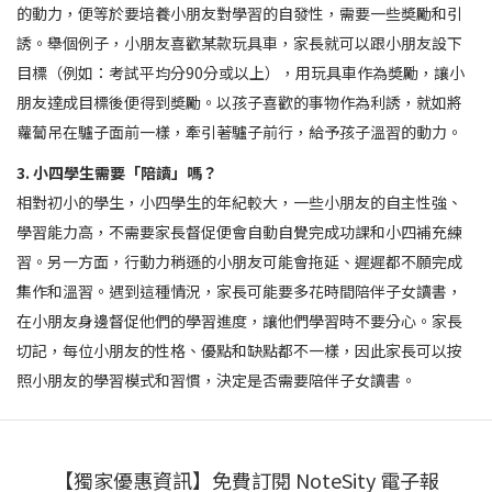
的動力，便等於要培養小朋友對學習的自發性，需要一些奬勵和引
誘。舉個例子，小朋友喜歡某款玩具車，家長就可以跟小朋友設下
目標（例如：考試平均分90分或以上），用玩具車作為奬勵，讓小
朋友達成目標後便得到奬勵。以孩子喜歡的事物作為利誘，就如將
蘿蔔吊在驢子面前一樣，牽引著驢子前行，給予孩子溫習的動力。
3. 小四學生需要「陪讀」嗎？
相對初小的學生，小四學生的年紀較大，一些小朋友的自主性強、
學習能力高，不需要家長督促便會自動自覺完成功課和小四補充練
習。另一方面，行動力稍遜的小朋友可能會拖延、遲遲都不願完成
集作和溫習。遇到這種情況，家長可能要多花時間陪伴子女讀書，
在小朋友身邊督促他們的學習進度，讓他們學習時不要分心。家長
切記，每位小朋友的性格、優點和缺點都不一樣，因此家長可以按
照小朋友的學習模式和習慣，決定是否需要陪伴子女讀書。
【獨家優惠資訊】免費訂閱 NoteSity 電子報