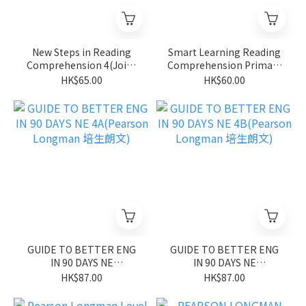
New Steps in Reading
Smart Learning Reading
Comprehension 4(Joint
Comprehension Primary
Us)
4(Joint Us)
HK$65.00
HK$60.00
GUIDE TO BETTER ENG
GUIDE TO BETTER ENG
IN 90 DAYS NE
IN 90 DAYS NE
4A(Pearson Longman 培
4B(Pearson Longman 培
HK$87.00
HK$87.00
生朗文)
生朗文)