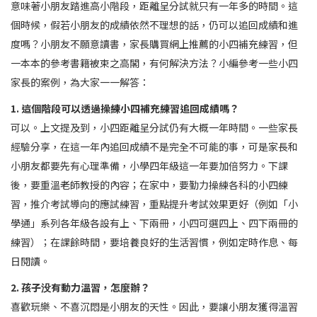
意味著小朋友踏進高小階段，距離呈分試就只有一年多的時間。這
個時候，假若小朋友的成績依然不理想的話，仍可以追回成績和進
度嗎？小朋友不願意讀書，家長購買網上推薦的小四補充練習，但
一本本的參考書籍被束之高閣，有何解決方法？小編參考一些小四
家長的案例，為大家一一解答：
1. 這個階段可以透過操練小四補充練習追回成績嗎？
可以。上文提及到，小四距離呈分試仍有大概一年時間。一些家長
經驗分享，在這一年內追回成績不是完全不可能的事，可是家長和
小朋友都要先有心理準備，小學四年級這一年要加倍努力。下課
後，要重溫老師教授的內容；在家中，要勤力操練各科的小四練
習，推介考試導向的應試練習，重點提升考試效果更好（例如「小
學通」系列各年級各設有上、下兩冊，小四可選四上、四下兩冊的
練習）；在課餘時間，要培養良好的生活習慣，例如定時作息、每
日閱讀。
2. 孩子没有動力溫習，怎麼辦？
喜歡玩樂、不喜沉悶是小朋友的天性。因此，要讓小朋友獲得溫習