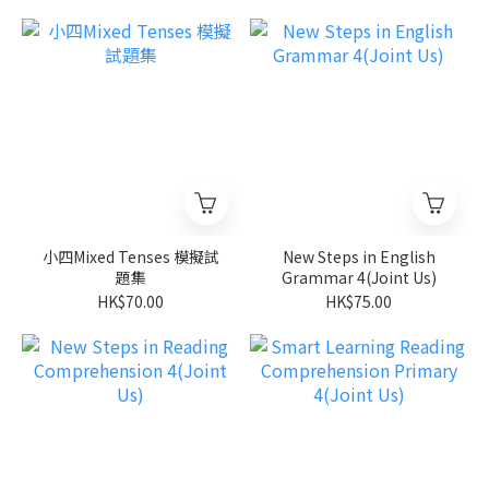
小四Mixed Tenses 模擬試
New Steps in English
題集
Grammar 4(Joint Us)
HK$70.00
HK$75.00