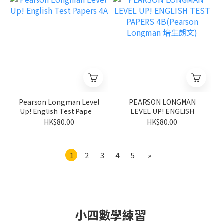
Pearson Longman Level
PEARSON LONGMAN
Up! English Test Papers
LEVEL UP! ENGLISH
4A
TEST PAPERS
HK$80.00
HK$80.00
4B(Pearson Longman 培
生朗文)
1
2
3
4
5
»
小四數學練習