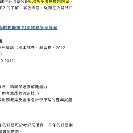
財課程必修部分
的
600條多項選擇題題目
，
深入的了解，掌握課題，從而在公開試中
——
與財務概論 相關試題參考答案
括
務概論（樣本試卷、練習卷、2012-
s）
-2011）
方法，助同學培養解難能力
，助考生改善答題技巧
與財務概論及會考會計學原理的歷年試題
年的試題可於考評局購買，早年的試題則
圖書館借閱。