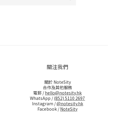
關注我們
關於 NoteSity
合作及其他服務
電郵 /
hello@notesity.hk
WhatsApp /
(852) 5110 2697
Instagram /
@notesity.hk
Facebook /
NoteSity