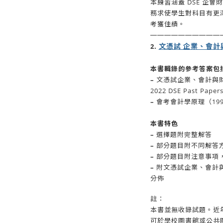
本練習涵蓋 DSE 企會
務求使學生對科目有更
考獲佳績。
——————
————
文憑試 企業、會計
2.
本書輯錄的參考答案包
–
文憑試企業、會計與財
2022 DSE Past Paper
–
會考會計學原理（1990
本書特色
–
選擇題附完整解答
–
部分題目附不同解答
–
部分題目附注意事項
–
附文憑試企業、會計
分佈
註：
本書並無收錄試題。近
可於學校圖書館或公共