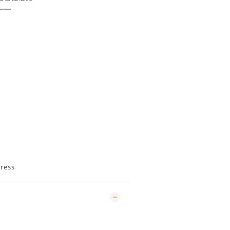
——
ress