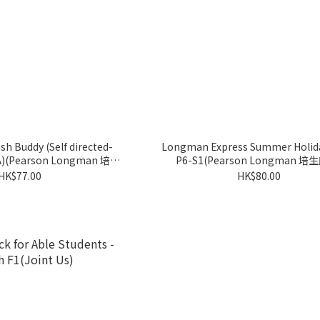
h Buddy (Self directed-
Longman Express Summer Holida
t A)(Pearson Longman 培生
P6-S1(Pearson Longman 培
朗文)
HK$77.00
HK$80.00