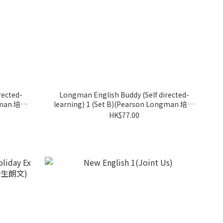
rected-
Longman English Buddy (Self directed-
ngman 培生
learning) 1 (Set B)(Pearson Longman 培生
朗文)
HK$77.00