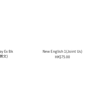
y Ex Bk
New English 1(Joint Us)
生朗文)
HK$75.00