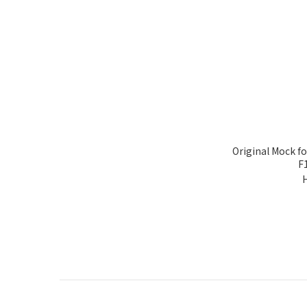
Original Mock fo
F