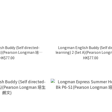
h Buddy (Self directed-
Longman English Buddy (Self di
t B)(Pearson Longman 培生
learning) 2 (Set A)(Pearson Lo
朗文)
朗文)
HK$77.00
HK$77.00