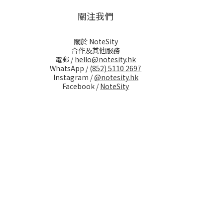
關注我們
關於 NoteSity
合作及其他服務
電郵 /
hello@notesity.hk
WhatsApp /
(852) 5110 2697
Instagram /
@notesity.hk
Facebook /
NoteSity