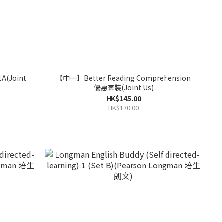
1A(Joint
【中一】Better Reading Comprehension
優惠套裝(Joint Us)
HK$145.00
HK$170.00