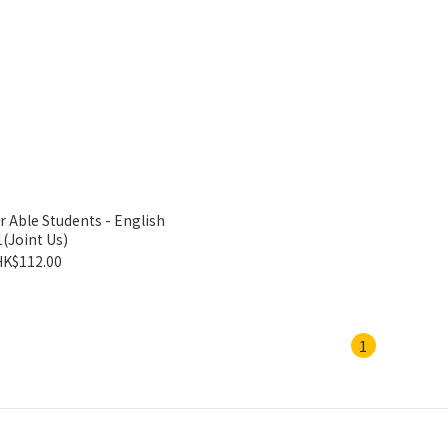
r Able Students - English
1(Joint Us)
HK$112.00
1