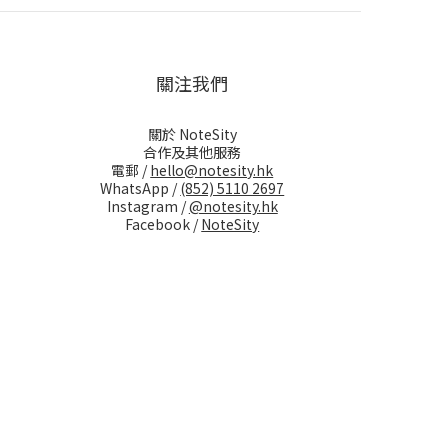
關注我們
關於 NoteSity
合作及其他服務
電郵 /
hello@notesity.hk
WhatsApp /
(852) 5110 2697
Instagram /
@notesity.hk
Facebook /
NoteSity