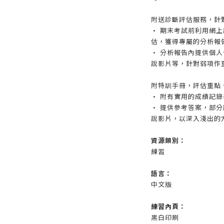
附送診斷評估服務，針
• 期末考試前利用網
估，獲得專屬的分析報
• 分析報告內提供個
說影片等，針對弱項作
附特訓手冊，評估重點
• 附有實用的成績記
• 提供參考答案，部
說影片，以深入淺出的
資源類別：
練習
語言：
中文版
練習內頁：
黑白印刷