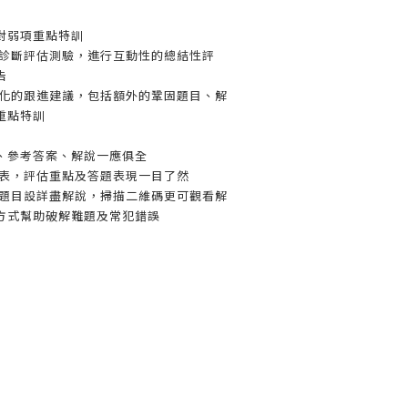
對弱項重點特訓
上診斷評估測驗，進行互動性的總結性評
告
人化的跟進建議，包括額外的鞏固題目、解
重點特訓
、參考答案、解說一應俱全
錄表，評估重點及答題表現一目了然
分題目設詳盡解說，掃描二維碼更可觀看解
方式幫助破解難題及常犯錯誤