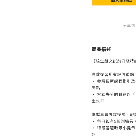
加入購物車
分享到
商品描述
《培生朗文試前升級特
高效複習所有評估重點
• 參照最新課程指引
識點
• 容易失分的難題以
生水平
掌握真實考試模式，輕
• 每冊設有5份測驗
• 特設答題時限小提示
巧