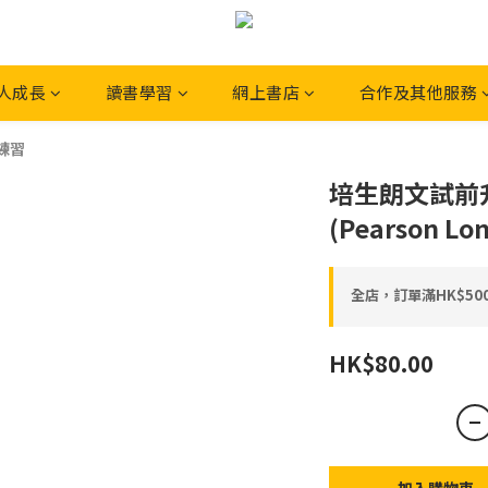
人成長
讀書學習
網上書店
合作及其他服務
練習
培生朗文試前
(Pearson L
全店，訂單滿HK$5
HK$80.00