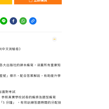
立即購買
訓中文測驗卷》
及各大出版社的課本編寫，涵蓋所有重要知
「星號」標示，配合答案解說，有助提升學
鬆面對考試
卷，參照真實學校試卷的編排及題型編寫
「5 分鐘」 ，有效訓練答題時間的分配技