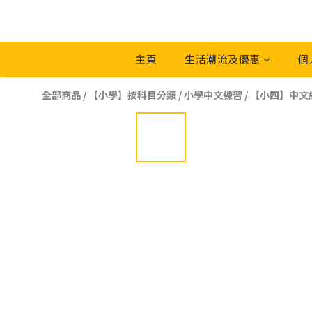
主頁
生活潮流及優惠
個
全部商品
/
【小學】按科目分類
/
小學中文練習
/
【小四】中文