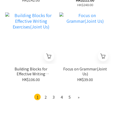
HK$142.00
HK$211.00
HK$248.00
Building Blocks for
Focus on Grammar(Joint
Effective Writing
Us)
Exercises(Joint Us)
HK$106.00
HK$39.00
1
2
3
4
5
»