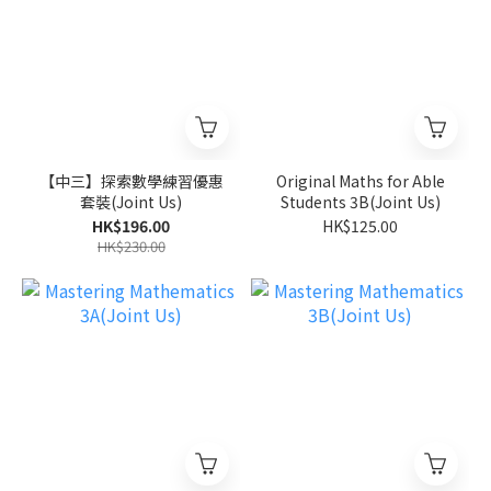
【中三】探索數學練習優惠
Original Maths for Able
套裝(Joint Us)
Students 3B(Joint Us)
HK$196.00
HK$125.00
HK$230.00