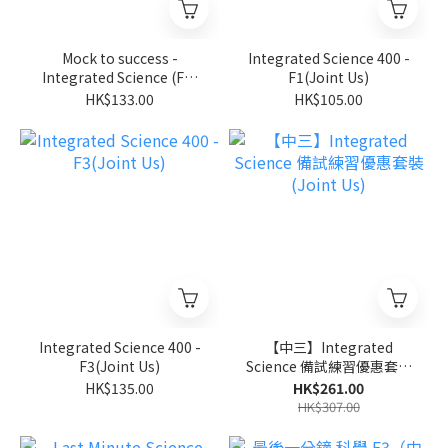
Mock to success -
Integrated Science 400 -
Integrated Science (F3)
F1(Joint Us)
(Joint Us)
HK$133.00
HK$105.00
Integrated Science 400 -
【中三】Integrated
F3(Joint Us)
Science 備試練習優惠套裝
(Joint Us)
HK$135.00
HK$261.00
HK$307.00