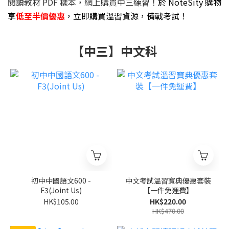
閱讀教材 PDF 樣本，網上購買中三練習！
於 NoteSity 購物
享
低至半價優惠
，立即購買溫習資源，備戰考試！
【中三】中文科
初中中國語文600 -
中文考試溫習寶典優惠套裝
F3(Joint Us)
【一件免運費】
HK$105.00
HK$220.00
HK$470.00