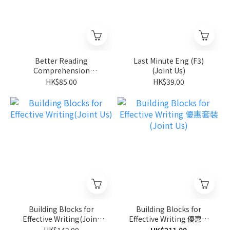
Better Reading
Last Minute Eng (F3)
Comprehension
(Joint Us)
3B(Joint Us)
HK$85.00
HK$39.00
Building Blocks for
Building Blocks for
Effective Writing(Joint
Effective Writing 優惠套
Us)
裝(Joint Us)