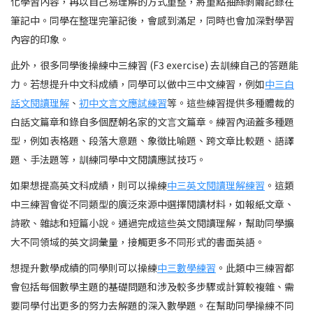
化學習內容，再以自己易理解的方式重整，將重點抽絲剝繭記錄在
筆記中。同學在整理完筆記後，會感到滿足，同時也會加深對學習
內容的印象。
此外，很多同學後操練中三練習 (F3 exercise) 去訓練自己的答題能
力。若想提升中文科成績，同學可以做中三中文練習，例如
中三白
話文閱讀理解
、
初中文言文應試練習
等。這些練習提供多種體裁的
白話文篇章和錄自多個歷朝名家的文言文篇章。練習內涵蓋多種題
型，例如表格題、段落大意題、象徵比喻題、跨文章比較題、語譯
題、手法題等，訓練同學中文閱讀應試技巧。
如果想提高英文科成績，則可以操練
中三英文閱讀理解練習
。這類
中三練習會從不同類型的廣泛來源中選擇閱讀材料，如報紙文章、
詩歌、雜誌和短篇小說。通過完成這些英文閱讀理解，幫助同學擴
大不同領域的英文詞彙量，接觸更多不同形式的書面英語。
想提升數學成績的同學則可以操練
中三數學練習
。此類中三練習都
會包括每個數學主題的基礎問題和涉及較多步驟或計算較複雜、需
要同學付出更多的努力去解題的深入數學題。在幫助同學操練不同