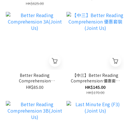
HK$625.00
Better Reading
【中三】Better Reading
Comprehension
Comprehension 優惠套裝
3A(Joint Us)
(Joint Us)
HK$85.00
HK$145.00
HK$170.00