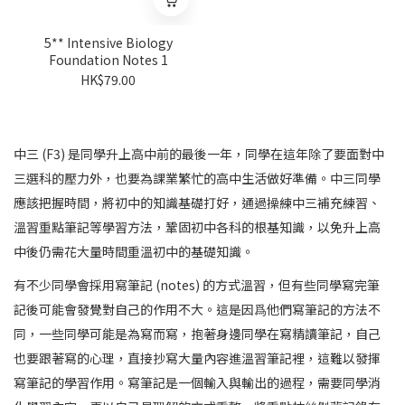
5** Intensive Biology
Foundation Notes 1
HK$79.00
中三 (F3) 是同學升上高中前的最後一年，同學在這年除了要面對中
三選科的壓力外，也要為課業繁忙的高中生活做好準備。中三同學
應該把握時間，將初中的知識基礎打好，通過操練中三補充練習、
溫習重點筆記等學習方法，鞏固初中各科的根基知識，以免升上高
中後仍需花大量時間重溫初中的基礎知識。
有不少同學會採用寫筆記 (notes) 的方式溫習，但有些同學寫完筆
記後可能會發覺對自己的作用不大。這是因爲他們寫筆記的方法不
同，一些同學可能是為寫而寫，抱著身邊同學在寫精讀筆記，自己
也要跟著寫的心理，直接抄寫大量內容進溫習筆記裡，這難以發揮
寫筆記的學習作用。寫筆記是一個輸入與輸出的過程，需要同學消