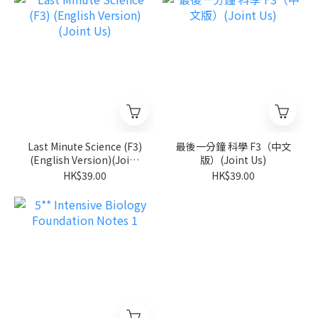
Last Minute Science (F3)
最後一分鐘 科學 F3（中文
(English Version)(Joint
版）(Joint Us)
Us)
HK$39.00
HK$39.00