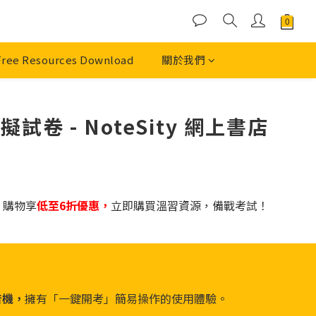
Free Resources Download
關於我們
 - NoteSity 網上書店
 購物享
低至6折優惠，
立即購買溫習資源，備戰考試！
音機，
擁有「一鍵開考」簡易操作的使用體驗。