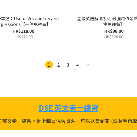
通：Useful Vocabulary and
星級英語解碼系列 最強寫作金
xpressions【一件免運費】
件免運費】
HK$118.00
HK$98.00
HK$140.00
HK$120.00
1
2
3
4
»
DSE 英文卷一練習
供 DSE 英文卷一練習。網上購買溫習資源，可以送貨到家 (或順豐