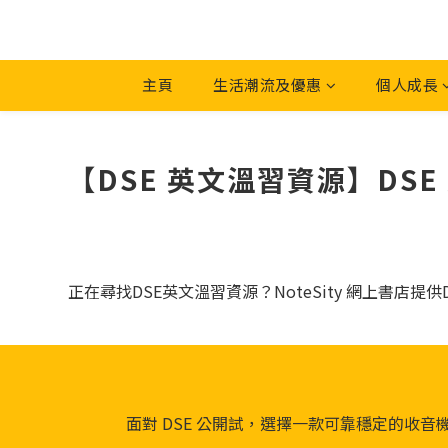
主頁
生活潮流及優惠
個人成長
【DSE 英文溫習資源】DSE
正在尋找DSE英文溫習資源？NoteSity 網上書店提
面對 DSE 公開試，選擇一款可靠穩定的收音機尤