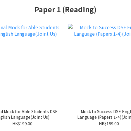
Paper 1 (Reading)
al Mock for Able Students DSE
Mock to Success DSE Engl
glish Language(Joint Us)
Language (Papers 1-4)(Join
HK$199.00
HK$189.00