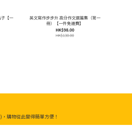
點子【一
英文寫作步步升 高分作文選篇集（第一
冊）【一件免運費】
HK$98.00
HK$130.00
自取)，購物從此變得簡單方便！