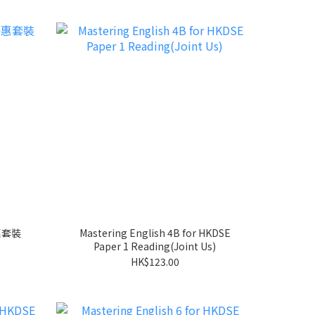
優惠套裝
Mastering English 4B for HKDSE
Paper 1 Reading(Joint Us)
HK$123.00