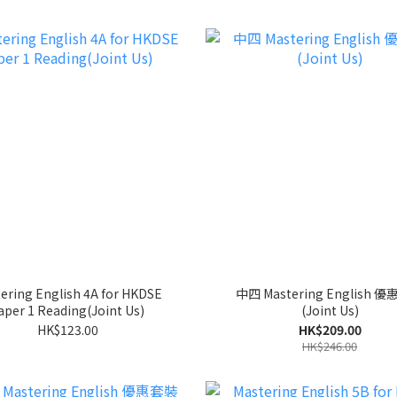
ering English 4A for HKDSE
中四 Mastering English 
aper 1 Reading(Joint Us)
(Joint Us)
HK$123.00
HK$209.00
HK$246.00