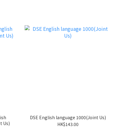
ish
DSE English language 1000(Joint Us)
t Us)
HK$143.00