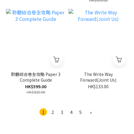
HK$509.00
聆聽綜合卷全攻略 Paper 3
The Write Way
Complete Guide
Forward(Joint Us)
HK$599.00
HK$133.00
HK$820.00
1
2
3
4
5
»