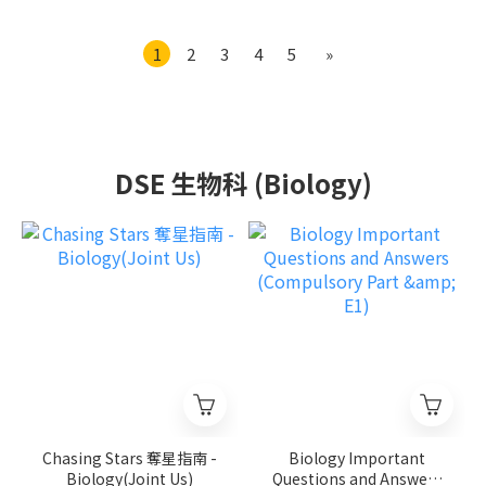
1
2
3
4
5
»
DSE 生物科 (Biology)
Chasing Stars 奪星指南 -
Biology Important
Biology(Joint Us)
Questions and Answers