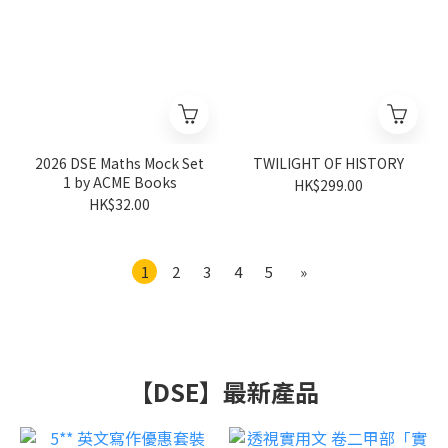
2026 DSE Maths Mock Set
TWILIGHT OF HISTORY
1 by ACME Books
HK$299.00
HK$32.00
1
2
3
4
5
»
【DSE】最新產品