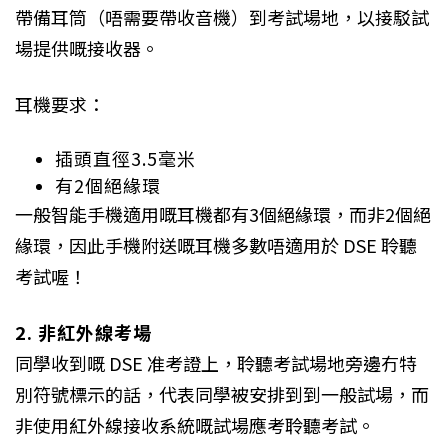
帶備耳筒（唔需要帶收音機）到考試場地，以接駁試
場提供嘅接收器。
耳機要求：
插頭直徑3.5毫米
有2個絕緣環
一般智能手機適用嘅耳機都有3個絕緣環，而非2個絕
緣環，因此手機附送嘅耳機多數唔適用於 DSE 聆聽
考試喔！
2. 非紅外線考場
同學收到嘅 DSE 准考證上，聆聽考試場地旁邊冇特
別符號標示的話，代表同學被安排到到一般試場，而
非使用紅外線接收系統嘅試場應考聆聽考試。