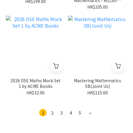
Mathematics - M1(Joint
HK$199.00
Us)
HK$105.00
2026 DSE Maths Mock Set
Mastering Mathematics
1 by ACME Books
5B(Joint Us)
HK$32.00
HK$115.00
1
2
3
4
5
»