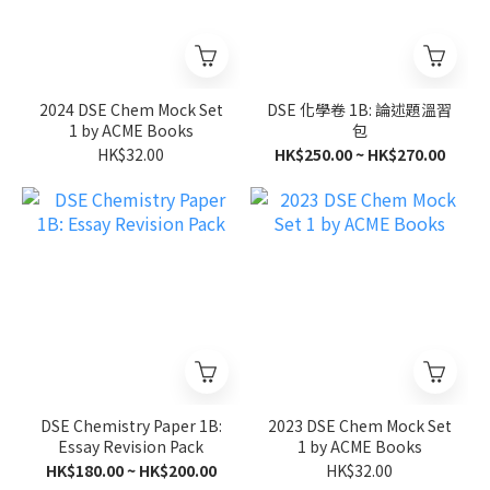
2024 DSE Chem Mock Set
DSE 化學卷 1B: 論述題溫習
1 by ACME Books
包
HK$32.00
HK$250.00 ~ HK$270.00
DSE Chemistry Paper 1B:
2023 DSE Chem Mock Set
Essay Revision Pack
1 by ACME Books
HK$180.00 ~ HK$200.00
HK$32.00