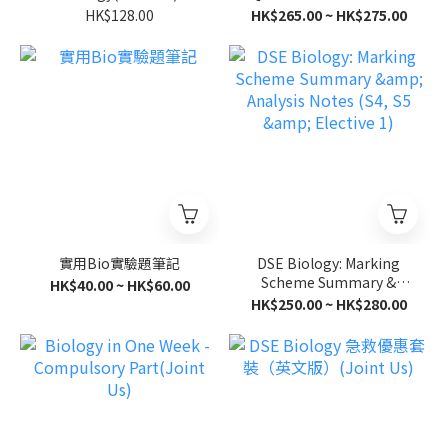
(Compulsory Part & E1)
HK$128.00
HK$265.00 ~ HK$275.00
實用Bio實驗題筆記
DSE Biology: Marking
Scheme Summary &
HK$40.00 ~ HK$60.00
Analysis Notes (S4, S5 &
HK$250.00 ~ HK$280.00
Elective 1)