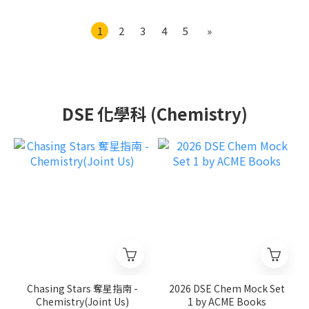
1
2
3
4
5
»
DSE 化學科 (Chemistry)
Chasing Stars 奪星指南 -
2026 DSE Chem Mock Set
Chemistry(Joint Us)
1 by ACME Books