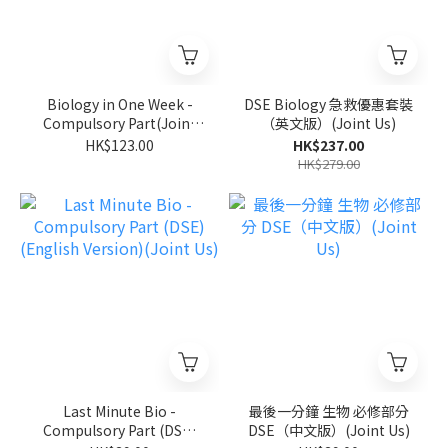
Biology in One Week -
DSE Biology 急救優惠套裝
Compulsory Part(Joint
（英文版）(Joint Us)
Us)
HK$123.00
HK$237.00
HK$279.00
Last Minute Bio -
最後一分鐘 生物 必修部分
Compulsory Part (DSE)
DSE（中文版）(Joint Us)