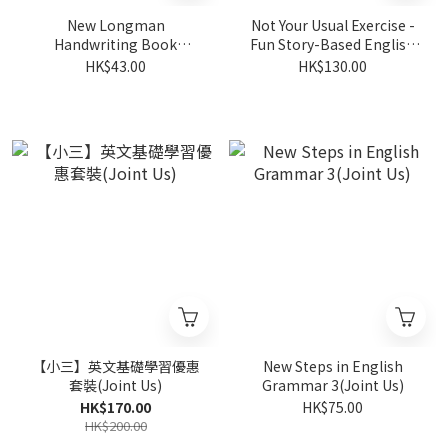
New Longman
Not Your Usual Exercise -
Handwriting Book
Fun Story-Based English
C(Pearson Longman 培生
Exercises Book 2 For P3-
HK$43.00
HK$130.00
朗文)
P4(Joint Us)
【小三】英文基礎學習優惠
New Steps in English
套裝(Joint Us)
Grammar 3(Joint Us)
HK$170.00
HK$75.00
HK$200.00