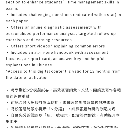
section to enhance students’ time management skills in
exams
• Includes challenging questions (indicated with a star) in
each paper
• Offers an online diagnostic assessment^ with
personalised performance analysis, targeted follow-up
exercises and learning resources
• Offers short videos^ explaining common errors
• Includes an all-in-one handbook with assessment
focuses, a report card, an answer key and helpful
explanations in Chinese
^Access to this digital content is valid for 12 months from
the date of activation
• 每學期設5份模擬試卷，高效複習詞彙、文法、閱讀及寫作各範
疇的評估重點
• 可配合各大出版社課本使用，編排及題型參照學校試卷編寫
• 特設答題時限小提示「5 分鐘」 ，訓練答題時間的分配技巧
• 容易失分的難題以「星」 號標示，配合答案解說，有助提升學
生水平
• 附送網上診斷評估測驗^，分析學生的強弱項，並針對弱項提供