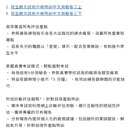
1.
培生朗文試前升級特訓中文測驗卷三上
5.
培生朗文試前升級特訓中文測驗卷三下
高效複習所有評估重點
• 參照最新課程指引及各大出版社的課本編寫，涵蓋所有重要知
識點
• 容易失分的難題以「星號」標示，配合答案解說，有助提升學
生水平
掌握真實考試模式，輕鬆面對考試
• 每冊設有5份測驗卷，參照真實學校試卷的編排及題型編寫
• 特設答題時限小提示「5 分鐘」 ，有效訓練答題時間的分配技
巧
附送診斷評估服務^，針對弱項重點特訓
• 期末考試前利用網上診斷評估測驗，進行互動性的總結性評
估，獲得專屬的分析報告
• 分析報告內提供個人化的跟進建議，包括額外的鞏固題目、解
說影片等，針對弱項作重點特訓