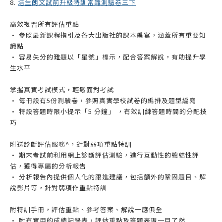
8.
培生朗文試前升級特訓常識測驗卷三下
高效複習所有評估重點
• 參照最新課程指引及各大出版社的課本編寫，涵蓋所有重要知
識點
• 容易失分的難題以「星號」標示，配合答案解說，有助提升學
生水平
掌握真實考試模式，輕鬆面對考試
• 每冊設有5份測驗卷，參照真實學校試卷的編排及題型編寫
• 特設答題時限小提示「5 分鐘」 ，有效訓練答題時間的分配技
巧
附送診斷評估服務^，針對弱項重點特訓
• 期末考試前利用網上診斷評估測驗，進行互動性的總結性評
估，獲得專屬的分析報告
• 分析報告內提供個人化的跟進建議，包括額外的鞏固題目、解
說影片等，針對弱項作重點特訓
附特訓手冊，評估重點、參考答案、解說一應俱全
• 附有實用的成績記錄表，評估重點及答題表現一目了然