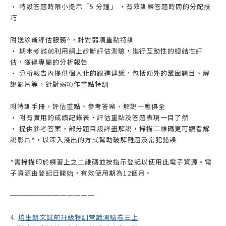
• 特設答題時限小提示「5 分鐘」 ，有效訓練答題時間的分配技
巧
附送診斷評估服務^，針對弱項重點特訓
• 期末考試前利用網上診斷評估測驗，進行互動性的總結性評
估，獲得專屬的分析報告
• 分析報告內提供個人化的跟進建議，包括額外的鞏固題目、解
說影片等，針對弱項作重點特訓
附特訓手冊，評估重點、參考答案、解說一應俱全
• 附有實用的成績記錄表，評估重點及答題表現一目了然
• 提供參考答案，部分題目設詳盡解說，掃描二維碼更可觀看解
說影片^，以深入淺出的方式幫助破解難題及常犯錯誤
^需掃描印於練習上之二維碼並按指示登記以使用此電子資源。電
子資源由登記日開始，有效使用期為12個月。
——————
——————
4.
培生朗文試前升級特訓常識測驗卷三上