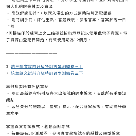
個人化的跟進練習及資源
• 附送解說影片^，以深入淺出的方式幫助破解常犯錯誤
• 附特訓手冊，評估重點、答題表現、參考答案、答案解說一目
了然
^需掃描印於練習上之二維碼並按指示登記以使用此電子資源。電
子資源由登記日開始，有效使用期為12個月。
——————
——————
3.
培生朗文試前升級特訓數學測驗卷三上
7.
培生朗文試前升級特訓數學測驗卷三下
高效複習所有評估重點
• 參照最新課程指引及各大出版社的課本編寫，涵蓋所有重要知
識點
• 容易失分的難題以「星號」標示，配合答案解說，有助提升學
生水平
掌握真實考試模式，輕鬆面對考試
• 每冊設有5份測驗卷，參照真實學校試卷的編排及題型編寫