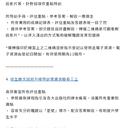
說影片等，針對弱項作重點特訓
附特訓手冊，評估重點、參考答案、解說一應俱全
• 附有實用的成績記錄表，評估重點及答題表現一目了然
• 提供參考答案，部分題目設詳盡解說，掃描二維碼更可觀看解
說影片^，以深入淺出的方式幫助破解難題及常犯錯誤
^需掃描印於練習上之二維碼並按指示登記以使用此電子資源。電
子資源由登記日開始，有效使用期為12個月。
——————
——————
4.
培生朗文試前升級特訓常識測驗卷三上
高效複習所有評估重點
• 參照最新課程指引及各大出版社的課本編寫，涵蓋所有重要知
識點
• 容易失分的難題以「星號」標示，配合答案解說，有助提升學
生水平