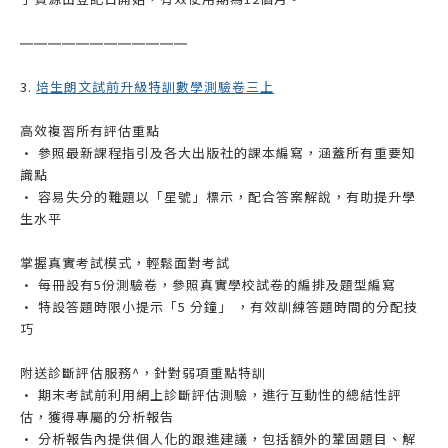
——————
——————
3.
培生朗文試前升級特訓數學測驗卷三上
高效複習所有評估重點
• 參照最新課程指引及各大出版社的課本編寫，涵蓋所有重要知
識點
• 容易失分的難題以「星號」標示，配合答案解說，有助提升學
生水平
掌握真實考試模式，輕鬆面對考試
• 每冊設有5份測驗卷，參照真實學校試卷的編排及題型編寫
• 特設答題時限小提示「5 分鐘」 ，有效訓練答題時間的分配技
巧
附送診斷評估服務^，針對弱項重點特訓
• 期末考試前利用網上診斷評估測驗，進行互動性的總結性評
估，獲得專屬的分析報告
• 分析報告內提供個人化的跟進建議，包括額外的鞏固題目、解