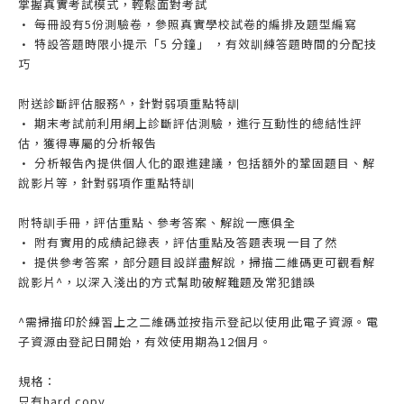
掌握真實考試模式，輕鬆面對考試
• 每冊設有5份測驗卷，參照真實學校試卷的編排及題型編寫
• 特設答題時限小提示「5 分鐘」 ，有效訓練答題時間的分配技
巧
附送診斷評估服務^，針對弱項重點特訓
• 期末考試前利用網上診斷評估測驗，進行互動性的總結性評
估，獲得專屬的分析報告
• 分析報告內提供個人化的跟進建議，包括額外的鞏固題目、解
說影片等，針對弱項作重點特訓
附特訓手冊，評估重點、參考答案、解說一應俱全
• 附有實用的成績記錄表，評估重點及答題表現一目了然
• 提供參考答案，部分題目設詳盡解說，掃描二維碼更可觀看解
說影片^，以深入淺出的方式幫助破解難題及常犯錯誤
^需掃描印於練習上之二維碼並按指示登記以使用此電子資源。電
子資源由登記日開始，有效使用期為12個月。
規格：
只有hard copy