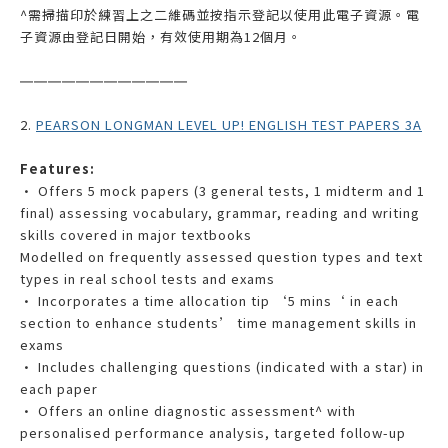
^需掃描印於練習上之二維碼並按指示登記以使用此電子資源。電
子資源由登記日開始，有效使用期為12個月。
——————
——————
2.
PEARSON LONGMAN LEVEL UP! ENGLISH TEST PAPERS 3A
Features:
• Offers 5 mock papers (3 general tests, 1 midterm and 1
final) assessing vocabulary, grammar, reading and writing
skills covered in major textbooks
Modelled on frequently assessed question types and text
types in real school tests and exams
• Incorporates a time allocation tip ‘5 mins‘ in each
section to enhance students’ time management skills in
exams
• Includes challenging questions (indicated with a star) in
each paper
• Offers an online diagnostic assessment^ with
personalised performance analysis, targeted follow-up