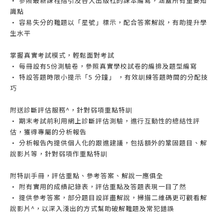
• 參照最新課程指引及各大出版社的課本編寫，涵蓋所有重要知
識點
• 容易失分的難題以「星號」標示，配合答案解說，有助提升學
生水平
掌握真實考試模式，輕鬆面對考試
• 每冊設有5份測驗卷，參照真實學校試卷的編排及題型編寫
• 特設答題時限小提示「5 分鐘」 ，有效訓練答題時間的分配技
巧
附送診斷評估服務^，針對弱項重點特訓
• 期末考試前利用網上診斷評估測驗，進行互動性的總結性評
估，獲得專屬的分析報告
• 分析報告內提供個人化的跟進建議，包括額外的鞏固題目、解
說影片等，針對弱項作重點特訓
附特訓手冊，評估重點、參考答案、解說一應俱全
• 附有實用的成績記錄表，評估重點及答題表現一目了然
• 提供參考答案，部分題目設詳盡解說，掃描二維碼更可觀看解
說影片^，以深入淺出的方式幫助破解難題及常犯錯誤