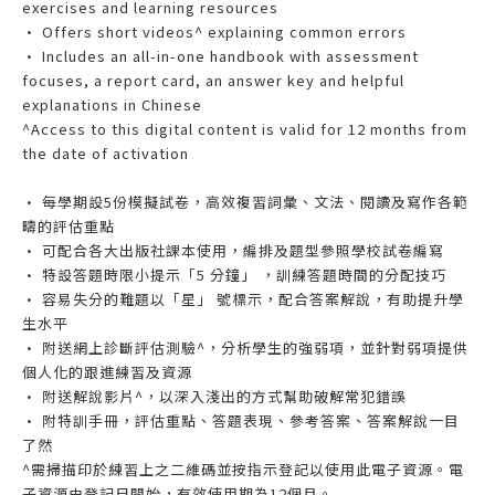
exercises and learning resources
• Offers short videos^ explaining common errors
• Includes an all-in-one handbook with assessment
focuses, a report card, an answer key and helpful
explanations in Chinese
^Access to this digital content is valid for 12 months from
the date of activation
• 每學期設5份模擬試卷，高效複習詞彙、文法、閱讀及寫作各範
疇的評估重點
• 可配合各大出版社課本使用，編排及題型參照學校試卷編寫
• 特設答題時限小提示「5 分鐘」 ，訓練答題時間的分配技巧
• 容易失分的難題以「星」 號標示，配合答案解說，有助提升學
生水平
• 附送網上診斷評估測驗^，分析學生的強弱項，並針對弱項提供
個人化的跟進練習及資源
• 附送解說影片^，以深入淺出的方式幫助破解常犯錯誤
• 附特訓手冊，評估重點、答題表現、參考答案、答案解說一目
了然
^需掃描印於練習上之二維碼並按指示登記以使用此電子資源。電
子資源由登記日開始，有效使用期為12個月。