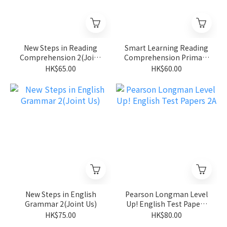
New Steps in Reading
Smart Learning Reading
Comprehension 2(Joint
Comprehension Primary
Us)
2(Joint Us)
HK$65.00
HK$60.00
New Steps in English
Pearson Longman Level
Grammar 2(Joint Us)
Up! English Test Papers
2A
HK$75.00
HK$80.00