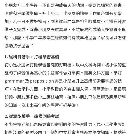
小朋友升上小學後，不止要完成每天的功課，還要為頻繁的默書、
測驗和考試做準備。升上小二，小朋友的讀書工作量必然有所增
加，若平日不做好複習，到考試前才臨急抱佛腳購買小二補充練習
供子女完成，除非小朋友天賦異稟，不然最終的成績大多會很不理
想。那麼，小學二年級學生應該如何有效率地溫習？家長可以怎樣
協助孩子溫習？
1. 從科目著手，打穩學習基礎
初小是小朋友打穩學習基礎的好時機。以中文科為例，初小做的重
組句子練習便為高小的命題寫作做好準備。而英文科方面，學好
grammar 及 preposition 亦是小朋友升上高級前需要掌握的技
巧。在數學科方面，小學教授的內容由淺入深、層層遞進，家長應
該讓小朋友應多做小二應試練習，確保小朋友已能理解及應用所學
的知識，為未來高年級的學習打好基礎。
2. 從題型著手，準備測驗考試
不少學校老師出題時亦會照顧到同學的學習能力，為小二學生設計
相對淺易的題型及題目。例如中文科會考核基本語文知識、標點符