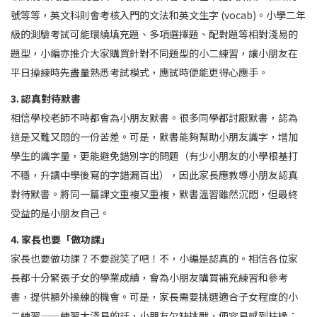
號等等，英文科則會考核入門的文法和英文生字 (vocab)。小學二年
級的測驗考試可能環繞填充題、多項選擇題、配對題等相對淺易的
題型，小編亦推介大家購買針對不同題型的小二練習，讓小朋友在
平日操練時先盡量熟悉考試模式，應試時便能更得心應手。
3. 認真對待默書
相信學校老師不時都會為小朋友默書。很多同學都討厭默書，認為
這是又難又悶的一份苦差。可是，默書能夠幫助小朋友識字，增加
學生的識字量，更能避免錯別字的問題（有少小朋友的小學根基打
不穩，升讀中學後寫的字錯漏百出），因此家長應教導小朋友認真
對待默書。將同一篇課文重複又重複，默書溫習雖然沉悶，但最終
受益的是小朋友自己。
4. 家長也要「做功課」
家長也要做功課？不要說笑了吧！不，小編是認真的。相信各位家
長都十分緊張子女的學業成績，會為小朋友購買補充練習和參考
書，提供額外操練的機會。可是，家長需要挑選適合子女程度的小
二練習——練習太淺易的話，小朋友欠缺挑戰，便容易感到枯橾；