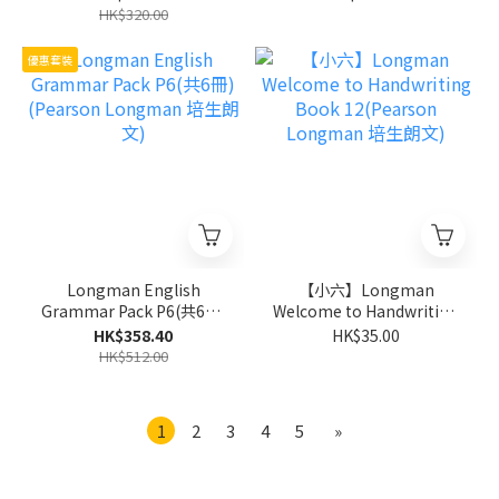
朗文)
朗文)
HK$320.00
優惠套裝
Longman English
【小六】Longman
Grammar Pack P6(共6冊)
Welcome to Handwriting
(Pearson Longman 培生
Book 12(Pearson
HK$358.40
HK$35.00
朗文)
Longman 培生朗文)
HK$512.00
1
2
3
4
5
»