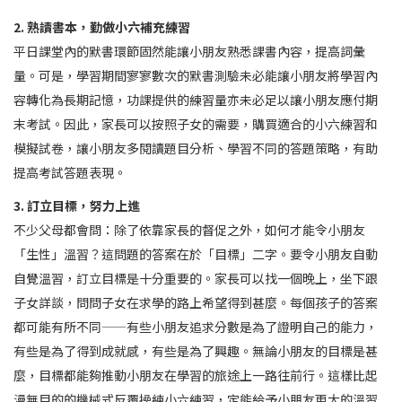
2. 熟讀書本，勤做小六補充練習
平日課堂內的默書環節固然能讓小朋友熟悉課書內容，提高詞彙
量。可是，學習期間寥寥數次的默書測驗未必能讓小朋友將學習內
容轉化為長期記憶，功課提供的練習量亦未必足以讓小朋友應付期
末考試。因此，家長可以按照子女的需要，購買適合的小六練習和
模擬試卷，讓小朋友多閱讀題目分析、學習不同的答題策略，有助
提高考試答題表現。
3. 訂立目標，努力上進
不少父母都會問：除了依靠家長的督促之外，如何才能令小朋友
「生性」溫習？這問題的答案在於「目標」二字。要令小朋友自動
自覺溫習，訂立目標是十分重要的。家長可以找一個晚上，坐下跟
子女詳談，問問子女在求學的路上希望得到甚麼。每個孩子的答案
都可能有所不同——有些小朋友追求分數是為了證明自己的能力，
有些是為了得到成就感，有些是為了興趣。無論小朋友的目標是甚
麼，目標都能夠推動小朋友在學習的旅途上一路往前行。這樣比起
漫無目的的機械式反覆操練小六練習，定能給予小朋友更大的溫習