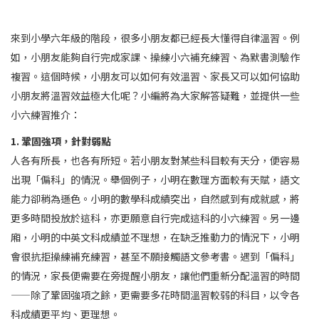
來到小學六年級的階段，很多小朋友都已經長大懂得自律溫習。例
如，小朋友能夠自行完成家課、操練小六補充練習、為默書測驗作
複習。這個時候，小朋友可以如何有效溫習、家長又可以如何協助
小朋友將溫習效益極大化呢？小編將為大家解答疑難，並提供一些
小六練習推介：
1. 鞏固強項，針對弱點
人各有所長，也各有所短。若小朋友對某些科目較有天分，便容易
出現「偏科」的情況。舉個例子，小明在數理方面較有天賦，語文
能力卻稍為遜色。小明的數學科成績突出，自然感到有成就感，將
更多時間投放於這科，亦更願意自行完成這科的小六練習。另一邊
廂，小明的中英文科成績並不理想，在缺乏推動力的情況下，小明
會很抗拒操練補充練習，甚至不願接觸語文參考書。遇到「偏科」
的情況，家長便需要在旁提醒小朋友，讓他們重新分配溫習的時間
——除了鞏固強項之餘，更需要多花時間溫習較弱的科目，以令各
科成績更平均、更理想。