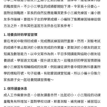
的難度提升，不少小三學生的成績都開始下滑，令家長十分憂心。
面對這個難題，家長的自然反應是購買更多小三補充練習，讓小朋
友多作操練。要提升子女的學業成績，小編除了推薦練習操練這個
方法之外，亦有其他溫習方法供各位家長參考：
1. 培養良好的學習習慣
要在考試中取得好成績，完成應試練習固然重要。然而，測驗考試
的成績不單止取決於小朋友完成的作業量，更取決於小朋友的語文
知識及數理能力。以中文寫作為例，平日多閱讀能夠協助小朋友培
養語感、學習語文知識、提升語文能力。這種良好的學習習慣跟操
練小三練習有相輔相成的效果，例如讓從課外書中閱到教科書裏所
學的標點符號、句子結構，有助鞏固課堂知識，所以小編十分推介
家長跟子女一起培養閱讀習慣喔～
2. 保持適量休息
成人工作需要休息，小朋友讀書亦然。比起初小，小三階段的功課
量難免有所增加。面對學校功課、默書測驗、補充練習、補習班以