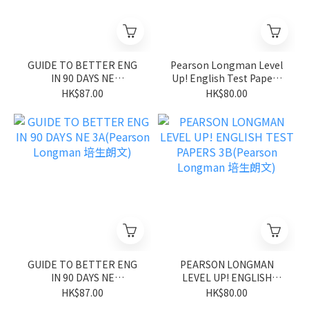
GUIDE TO BETTER ENG
Pearson Longman Level
IN 90 DAYS NE
Up! English Test Papers
3B(Pearson Longman 培
3A
HK$87.00
HK$80.00
生朗文)
GUIDE TO BETTER ENG
PEARSON LONGMAN
IN 90 DAYS NE
LEVEL UP! ENGLISH
3A(Pearson Longman 培
TEST PAPERS
HK$87.00
HK$80.00
生朗文)
3B(Pearson Longman 培