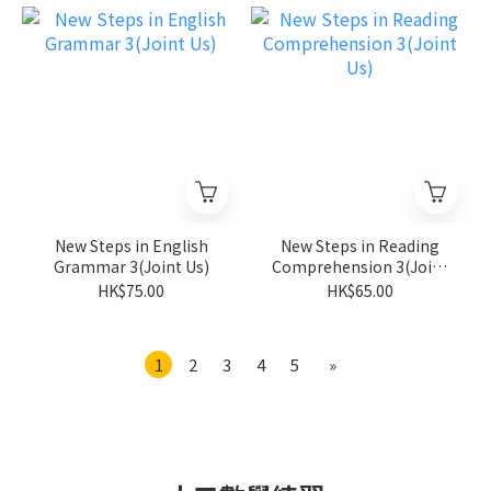
生朗文)
New Steps in English
New Steps in Reading
Grammar 3(Joint Us)
Comprehension 3(Joint
Us)
HK$75.00
HK$65.00
1
2
3
4
5
»