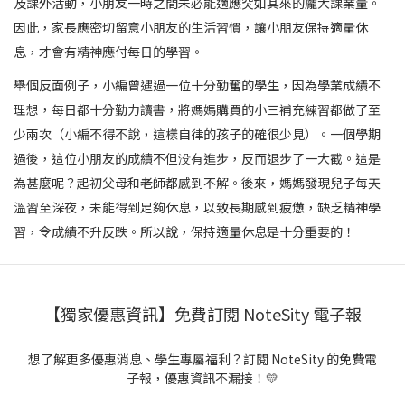
及課外活動，小朋友一時之間未必能適應突如其來的龐大課業量。
因此，家長應密切留意小朋友的生活習慣，讓小朋友保持適量休
息，才會有精神應付每日的學習。
舉個反面例子，小編曾遇過一位十分勤奮的學生，因為學業成績不
理想，每日都十分勤力讀書，將媽媽購買的小三補充練習都做了至
少兩次（小編不得不說，這樣自律的孩子的確很少見）。一個學期
過後，這位小朋友的成績不但没有進步，反而退步了一大截。這是
為甚麼呢？起初父母和老師都感到不解。後來，媽媽發現兒子每天
溫習至深夜，未能得到足夠休息，以致長期感到疲憊，缺乏精神學
習，令成績不升反跌。所以說，保持適量休息是十分重要的！
【獨家優惠資訊】免費訂閱 NoteSity 電子報
想了解更多優惠消息、學生專屬福利？訂閱 NoteSity 的免費電
子報，優惠資訊不漏接！💛