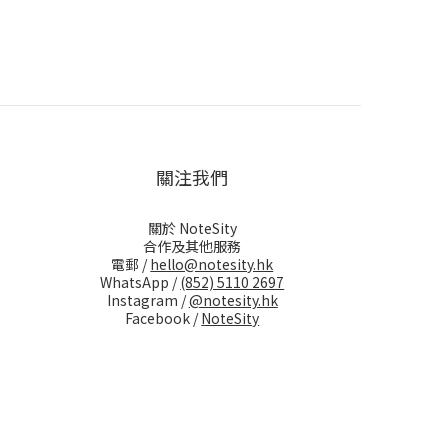
關注我們
關於 NoteSity
合作及其他服務
電郵 /
hello@notesity.hk
WhatsApp /
(852) 5110 2697
Instagram /
@notesity.hk
Facebook /
NoteSity