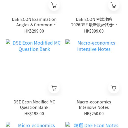
DSE ECON Examination
DSE ECON 考試攻略
Angles & Common
2026DSE 最新設計試卷套
Misconceptions (Micro)
裝
HK$299.00
HK$399.00
DSE Econ Modified MC
Macro-economics
Question Bank
Intensive Notes
HK$198.00
HK$250.00