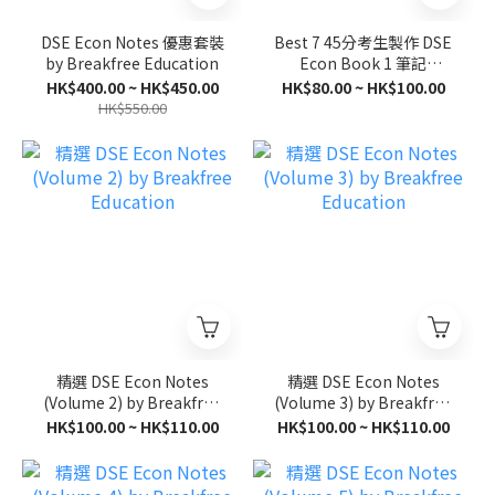
DSE Econ Notes 優惠套裝
Best 7 45分考生製作 DSE
by Breakfree Education
Econ Book 1 筆記
(Demand and Supply)
HK$400.00 ~ HK$450.00
HK$80.00 ~ HK$100.00
HK$550.00
精選 DSE Econ Notes
精選 DSE Econ Notes
(Volume 2) by Breakfree
(Volume 3) by Breakfree
Education
Education
HK$100.00 ~ HK$110.00
HK$100.00 ~ HK$110.00