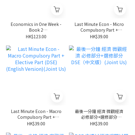
Economics in One Week -
Last Minute Econ - Micro
Book 2
Compulsory Part +
Macroeconomics(Joint
Elective Part (DSE)
HK$123.00
HK$39.00
Us)
(English Version)(Joint
Us)
Last Minute Econ - Macro
最後一分鐘 經濟 微觀經濟
Compulsory Part +
必修部分+選修部分
Elective Part (DSE)
DSE（中文版）(Joint Us)
HK$39.00
HK$39.00
(English Version)(Joint
Us)