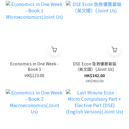
Economics in One Week -
DSE Econ 急救優惠套裝
Book 1
（英文版）(Joint Us)
Microeconomics(Joint
HK$123.00
HK$342.00
Us)
HK$402.00