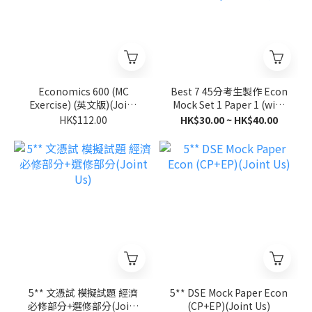
Economics 600 (MC
Best 7 45分考生製作 Econ
Exercise) (英文版)(Joint
Mock Set 1 Paper 1 (with
Us)
Marking Scheme and Full
HK$112.00
HK$30.00 ~ HK$40.00
Explanation)
5** 文憑試 模擬試題 經濟
5** DSE Mock Paper Econ
必修部分+選修部分(Joint
(CP+EP)(Joint Us)