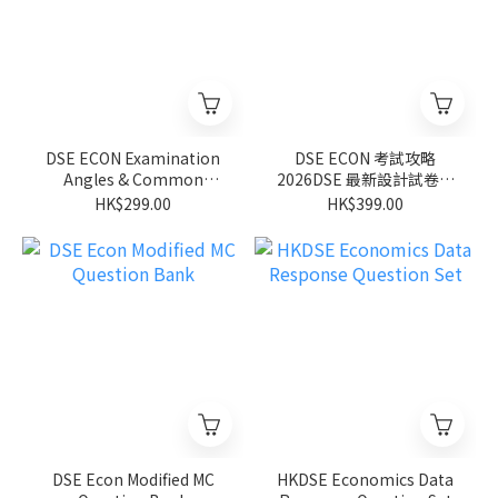
DSE ECON Examination
DSE ECON 考試攻略
Angles & Common
2026DSE 最新設計試卷套
Misconceptions (Micro)
裝
HK$299.00
HK$399.00
DSE Econ Modified MC
HKDSE Economics Data