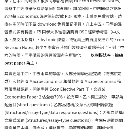
象：在中四的時候，很多同學都會自製 F4 Econ Revision Notes,
這些中四經濟筆記有助鞏固所學知識，加深記憶。中四同學更會細
心地將 Economics 溫習筆記製成 PDF 版本，上載到免費雲端，然
後在空閒時間下載 download 免費筆記溫習。升上中五，同學的溫
習模式多有轉變。F5 同學大多從書店購買 DSE 經濟參考書（中文
版、英文版都有）、by topic 練習，或從網上購買朋友推介的 Econ
Revision Notes, 較少同學會有時間自製經濟科重點筆記了。到了中
六的時候，同學購買的溫習資源亦有所變化 —
— 以模擬試卷、操練
past paper 為主。
其實經過中四、中五兩年的學習，大部分同學已經完成（或快將完
成）宏觀經濟 Macroeconomics 和微觀經濟 Microeconomics 這
兩個重點課題，開始學習 Econ Elective Part 了。文憑試
Economics Paper 2 佔全卷70%，設有甲、乙、丙三部分：甲部為
短題目(short questions)；乙部為結構/文章式/資料回應試題
(Structured/essay-type/data response questions)；丙部為結構/
文章式試題 (Structured/essay-type questions)，考生只須從兩個
選修單元中選一個完成。選修單元一涵蓋兩個課題：壟斷定價