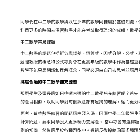
同學們在中二學的數學與以往那年的數學同樣屬於基礎知識，
科目更多的時間去溫習數學才能在考試取得理想的成績。數學
中二數學常見課題
中二數學的課題包括近似與誤差、恆等式、因式分解、公式、
題裡教授的概念和公式亦將會在更高年級的數學中作為基礎重
數學不能只靠閱讀和理解概念，同學必須由自己去思考並應用
挑選合適的中二數學補充練習
那麼學生及家長應如何挑選合適的中二數學補充練習呢？首先，高質
的題目相似，以助同學對每個課題都有足夠的理解，從而更好
再者，這些數學練習的問題應由淺入深，因應中學二年級學生
計算問題，要求同學投入更多精力去解題。 當中亦會有選擇
到的知識，然後應用於各種題型中。透過反復操練涵蓋多種題