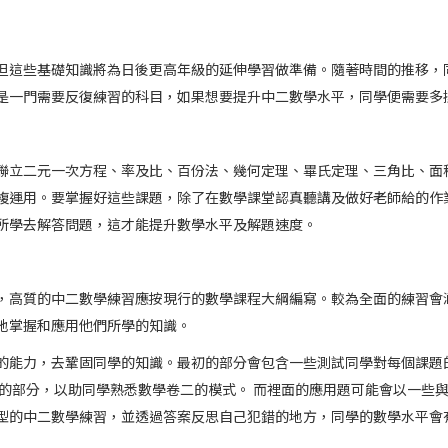
但這些基礎知識將為日後更高年級的延伸學習做準備。隨著時間的推移，
是一門需要反復練習的科目，如果想要提升中二數學水平，同學便需要多
聯立二元一次方程、率及比、百份法、幾何定理、畢氏定理、三角比、面
複運用。要掌握好這些課題，除了在數學課堂認真聽講及做好老師給的作
所學去解答問題，這才能提升數學水平及解題速度。
的中二數學練習應按現行的數學課程大綱編寫。較為全面的練習會涵蓋不同的章
地掌握和應用他們所學的知識。
的能力，去鞏固同學的知識。最初的部分會包含一些測試同學對每個課題
題的部分，以助同學熟悉數學卷二的模式。 而裡面的應用題可能會以一些
型的中二數學練習，並透過答案反思自己犯錯的地方，同學的數學水平會