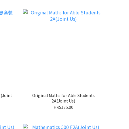
oint
Original Maths for Able Students
2A(Joint Us)
HK$125.00