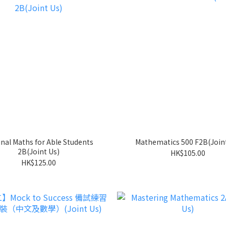
inal Maths for Able Students
Mathematics 500 F2B(Joint
2B(Joint Us)
HK$105.00
HK$125.00