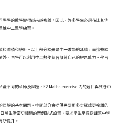
同學學的數學變得越來越複雜。因此，許多學生必須花比其他
操練中二數學練習。
積和體積和統計。以上部分課題是中一數學的延續，而這些課
業外，同學可以利用中二數學練習訓練自己的解題能力。學習
節及課題，F2 Maths exercise 內的題目與試卷中
的理解的基本問題。中間部分會提供需要更多步驟或更複雜的
與日常生活密切相關的案例形式設置，要求學生掌握從課題中學
有所提升。