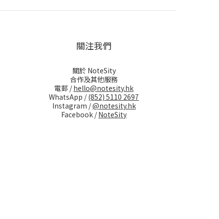
關注我們
關於 NoteSity
合作及其他服務
電郵 /
hello@notesity.hk
WhatsApp /
(852) 5110 2697
Instagram /
@notesity.hk
Facebook /
NoteSity