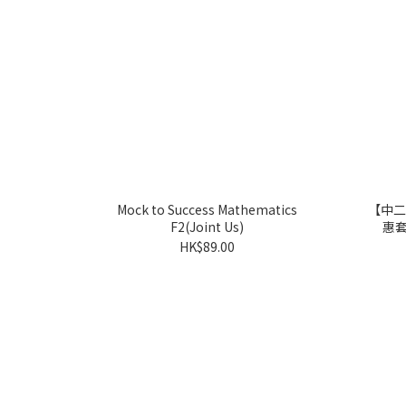
Mock to Success Mathematics
【中二】
F2(Joint Us)
惠套
HK$89.00