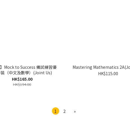
Mock to Success 備試練習優
Mastering Mathematics 2A(Jo
裝（中文及數學）(Joint Us)
HK$115.00
HK$165.00
HK$194.00
1
2
»