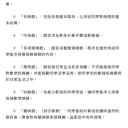
要。
◊
「初級題」：包括各類基本題目，以測試同學對課題的基
本認識。
◊
「中級題」：題目涉及較多計算步驟或較複雜。
◊
「多項選擇題」：題目涵蓋整個課題，務求全面地測試同
學能否透徹理解課題的內容。
◊
「應用題」：題目與日常生活息息相關，不但能提高同學
對數學的興趣，亦能鼓勵同學活學活用，把所學到的數理知識應用
於日常生活之中。
◊
「挑戰題」：為能力較高的同學而設，讓同學能深入探索
每個數學課題。
◊
「趣味題」（部分章節）：同學嘗試計算這些趣味盎然的
題目後，應會對有關課題更感興趣，且能從中有所領悟。