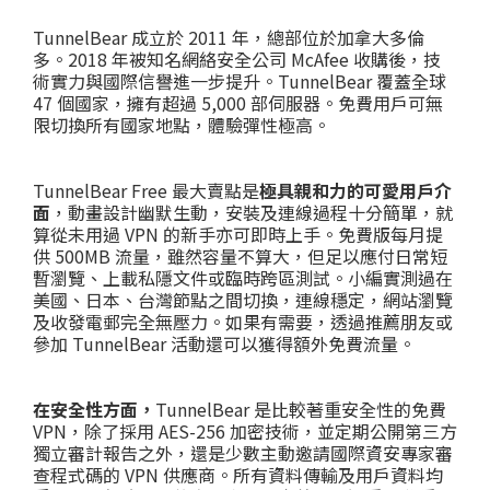
TunnelBear 成立於 2011 年，總部位於加拿大多倫
多。2018 年被知名網絡安全公司 McAfee 收購後，技
術實力與國際信譽進一步提升。TunnelBear 覆蓋全球
47 個國家，擁有超過 5,000 部伺服器。免費用戶可無
限切換所有國家地點，體驗彈性極高。
TunnelBear Free 最大賣點是
極具親和力的可愛用戶介
面
，動畫設計幽默生動，安裝及連線過程十分簡單，就
算從未用過 VPN 的新手亦可即時上手。免費版每月提
供 500MB 流量，雖然容量不算大，但足以應付日常短
暫瀏覽、上載私隱文件或臨時跨區測試。小編實測過在
美國、日本、台灣節點之間切換，連線穩定，網站瀏覽
及收發電郵完全無壓力。如果有需要，透過推薦朋友或
參加 TunnelBear 活動還可以獲得額外免費流量。
在安全性方面，
TunnelBear 是比較著重安全性的免費
VPN，除了採用 AES-256 加密技術，並定期公開第三方
獨立審計報告之外，還是少數主動邀請國際資安專家審
查程式碼的 VPN 供應商。所有資料傳輸及用戶資料均