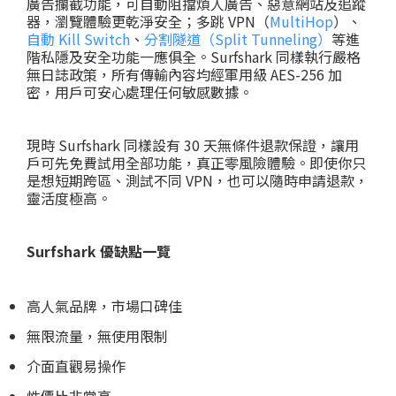
廣告攔截功能，可自動阻擋煩人廣告、惡意網站及追蹤
器，瀏覽體驗更乾淨安全；多跳 VPN（
MultiHop
）、
自動 Kill Switch
、
分割隧道（Split Tunneling）
等進
階私隱及安全功能一應俱全。Surfshark 同樣執行嚴格
無日誌政策，所有傳輸內容均經軍用級 AES-256 加
密，用戶可安心處理任何敏感數據。
現時 Surfshark 同樣設有 30 天無條件退款保證，讓用
戶可先免費試用全部功能，真正零風險體驗。即使你只
是想短期跨區、測試不同 VPN，也可以隨時申請退款，
靈活度極高。
Surfshark 優缺點一覽
高人氣品牌，市場口碑佳
無限流量，無使用限制
介面直觀易操作
性價比非常高