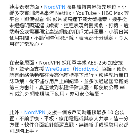
速度表現方面，
NordVPN
長期維持業界領先地位。小
編多次實測跨區串流 Netflix、YouTube、HBO Max 等
平台，即使觀看 4K 影片或高速下載大型檔案，幾乎從
未遇過明顯延遲或緩衝。這種表現對愛煲劇、打機、遠
端辦公或需要穩定高速網絡的用戶尤其重要。小編日常
使用期間，不論何時何地連線，表現都十分穩定，令人
用得非常放心。
在安全層面，NordVPN 採用軍事級 AES-256 加密技
術，並全面支援
WireGuard
（
NordLynx
）協議，確保
所有網絡活動都在最高保密標準下進行。嚴格執行無日
誌政策，從不儲存用戶上網記錄，並多次通過國際權威
第三方審計，真正做到私隱保障無憂。即使於公眾 Wi-
Fi 或海外網絡環境下使用，亦可安心無憂。
此外，
NordVPN
支援一個帳戶同時連接最多 10 台裝
置，不論手機、平板、家用電腦或與家人共享，皆十分
方便。軟件介面設計簡潔直觀，無論新手或經驗用家都
可即時上手。