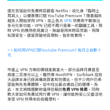
還在苦惱如何免費跨區觀看 Netflix，或化身「臨時土
耳其人」以優惠價訂閱 YouTube Premium？隨着越來
越多人開始使用 VPN，加上各大
VPN
供應商不斷推出
多元化新功能，VPN 已經不再只是單一的翻牆工具。現
時 VPN 的應用愈見廣泛，無論是用來跨區煲劇、保障
私隱安全，還是突破地區限制，皆非常實用。
> > 如何用VPN訂閱Youtube Premium? 每月立省數十
元
市面上 VPN 方案的價錢差異甚大，部分品牌月費甚至
高達二百港元以上。雖然像 NordVPN、Surfshark 這些
大品牌本身已經具備高質素和性價比，但不少用戶仍希
望能夠先免費體驗，從中找出最合適自己的選擇。為
此，本文將精選數款值得信賴的
免費 VPN 推薦
，同時
教大家如何免費試用付費 VPN，讓你能夠安心又靈活地
享受 VPN 所帶來的各種便利。