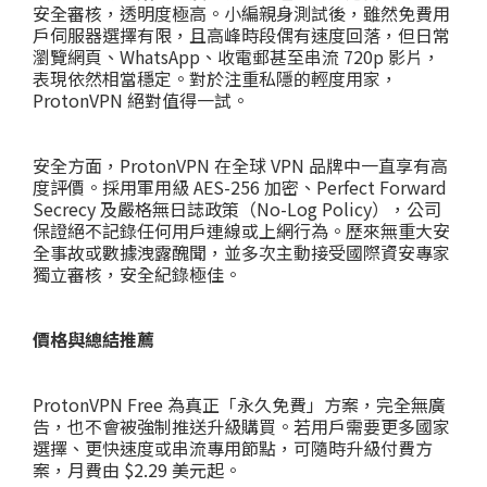
安全審核，透明度極高。小編親身測試後，雖然免費用
戶伺服器選擇有限，且高峰時段偶有速度回落，但日常
瀏覽網頁、WhatsApp、收電郵甚至串流 720p 影片，
表現依然相當穩定。對於注重私隱的輕度用家，
ProtonVPN 絕對值得一試。
安全方面，ProtonVPN 在全球 VPN 品牌中一直享有高
度評價。採用軍用級 AES-256 加密、Perfect Forward
Secrecy 及嚴格無日誌政策（No-Log Policy），公司
保證絕不記錄任何用戶連線或上網行為。歷來無重大安
全事故或數據洩露醜聞，並多次主動接受國際資安專家
獨立審核，安全紀錄極佳。
價格與總結推薦
ProtonVPN Free 為真正「永久免費」方案，完全無廣
告，也不會被強制推送升級購買。若用戶需要更多國家
選擇、更快速度或串流專用節點，可隨時升級付費方
案，月費由 $2.29 美元起。