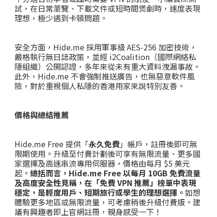
試，在日常瀏覽、下載文件或短時間煲劇時，速度表現
理想，極少遇到卡頓問題。
安全方面，Hide.me 採用軍事級 AES-256 加密技術，
嚴格執行無日誌政策，並經 i2Coalition（國際網絡私
隱組織）公開認證，多年來從未有重大資料洩漏事故。
此外，Hide.me 不會強制推送廣告，也無惡意軟件風
險，對於重視個人私隱的香港用家來說特別友善。
價格與總結推薦
Hide.me Free 提供「
永久免費
」帳戶，註冊後即可無
限期使用。升級至付費計劃後可享有無限流量、更多國
家選擇及高速串流專用伺服器，價格由每月 $5 美元
起。
總括而言，Hide.me Free 以每月 10GB 免費流量
及高度安全性見稱，在「免費 VPN 推薦」榜單中表現
穩定，是輕度用戶、短期旅行或學生的理想選擇。
如想
體驗更多地區或無限流量，可考慮稍後升級付費版。建
議有興趣者即上官網註冊，親身感受一下！