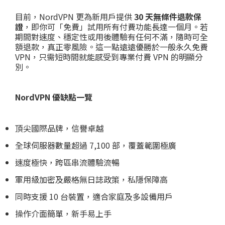
目前，NordVPN 更為新用戶提供
30 天無條件退款保
證
，即你可「免費」試用所有付費功能長達一個月。若
期間對速度、穩定性或用後體驗有任何不滿，隨時可全
額退款，真正零風險。這一點遠遠優勝於一般永久免費
VPN，只需短時間就能感受到專業付費 VPN 的明顯分
別。
NordVPN 優缺點一覽
頂尖國際品牌，信譽卓越
全球伺服器數量超過 7,100 部，覆蓋範圍極廣
速度極快，跨區串流體驗流暢
軍用級加密及嚴格無日誌政策，私隱保障高
同時支援 10 台裝置，適合家庭及多設備用戶
操作介面簡單，新手易上手