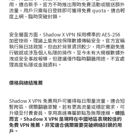
用，適合新手。官方不時推出限時免費活動或贈送額外
流量，用戶只需每日登錄即可獲得免費 quota，適合輕
度上網、臨時突破封鎖。
安全層面方面，Shadow X VPN 採用標準的 AES-256
加密技術，理論上能有效保障數據傳輸安全。官方宣稱
執行無日誌政策，但由於背景資訊較少，用戶應避免進
行敏感或涉及個人私隱的操作。至今未有大規模數據外
洩或安全事故報導，但建議僅作臨時翻牆用途，不宜處
理高度私隱或金融資料。
價格與總結推薦
Shadow X VPN 免費用戶可獲得每日限量流量，適合短
暫跨區、偶爾翻牆瀏覽。若有更高流量或穩定需求，可
升級至付費會員，享用高速專屬節點及無限連線。
總括
而言，Shadow X VPN 是現時在中國地區表現較佳的
免費 VPN 推薦，非常適合偶爾需要突破網絡封鎖的用
戶。