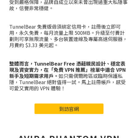
受到嚴格保障，品牌自成立以來未曾出現過重大私隱事
故，信譽非常穩健。
TunnelBear 免費版毋須綁定信用卡，註冊後立即可
用，永久免費，每月流量上限 500MB。升級至付費計
劃則可享無限流量、多台裝置連線及專屬高速伺服器，
月費約 $3.33 美元起。
整體而言，TunnelBear Free 憑藉親民設計、穩定表
現及資安實力，在「免費 VPN 推薦」榜單中適合 VPN
新手及短期需求用戶。
如只需偶爾跨區或臨時保護私
隱，TunnelBear 絕對值得一試。馬上註冊帳戶，感受
可愛又實用的 VPN 體驗！
到訪官網