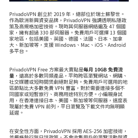
PrivadoVPN 創立於 2019 年，總部位於瑞士蘇黎世。
作為歐洲新興資安品牌，PrivadoVPN 強調透明私隱政
策及高規格加密技術。現時其伺服器網絡遍及 47 個國
家，擁有超過 330 部伺服器。免費用戶可選擇 13 個國
家地區，包括美國、英國、德國、法國、日本、加拿
大、新加坡等，支援 Windows、Mac、iOS、Android
多平台。
PrivadoVPN Free 方案最大賣點是
每月 10GB 免費流
量
，遠高於多數同類產品，平時跨區瀏覽網站、網購、
社交媒體或短時間煲劇絕對足夠。免費用戶可選用的地
區節點比大多數免費 VPN 豐富，對於需要連接多個不
同國家或短暫旅行、商務用途特別方便。小編親身試
用，在香港連接日本、美國、新加坡等伺服器，速度表
現屬於免費 VPN 前列，平日瀏覽及下載文件均無明顯
延遲。
在安全性方面，PrivadoVPN 採用 AES-256 加密技術，
並嚴格執行無日誌政策，不會收集用戶的瀏覽活動與資