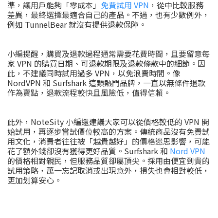
準，讓用戶能夠「零成本」
免費試用 VPN
，從中比較服務
差異，最終選擇最適合自己的產品。不過，也有少數例外，
例如 TunnelBear 就沒有提供退款保障。
小編提醒，購買及退款過程通常需要花費時間，且要留意每
家 VPN 的購買日期、可退款期限及退款條款中的細節。因
此，不建議同時試用過多 VPN，以免浪費時間。像
NordVPN 和 Surfshark 這類熱門品牌，一直以無條件退款
作為賣點，退款流程較快且風險低，值得信賴。
此外，NoteSity 小編還建議大家可以從價格較低的 VPN 開
始試用，再逐步嘗試價位較高的方案。傳統商品沒有免費試
用文化，消費者往往被「越貴越好」的價格迷思影響，可能
花了額外錢卻沒有獲得更好品質。Surfshark 和
Nord VPN
的價格相對親民，但服務品質卻屬頂尖。採用由便宜到貴的
試用策略，萬一忘記取消或出現意外，損失也會相對較低，
更加划算安心。