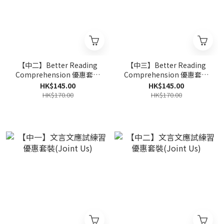
【中二】Better Reading
【中三】Better Reading
Comprehension 優惠套裝
Comprehension 優惠套裝
(Joint Us)
(Joint Us)
HK$145.00
HK$145.00
HK$170.00
HK$170.00