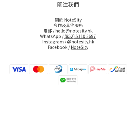
關注我們
關於 NoteSity
合作及其他服務
電郵 /
hello@notesity.hk
WhatsApp /
(852) 5110 2697
Instagram /
@notesity.hk
Facebook /
NoteSity