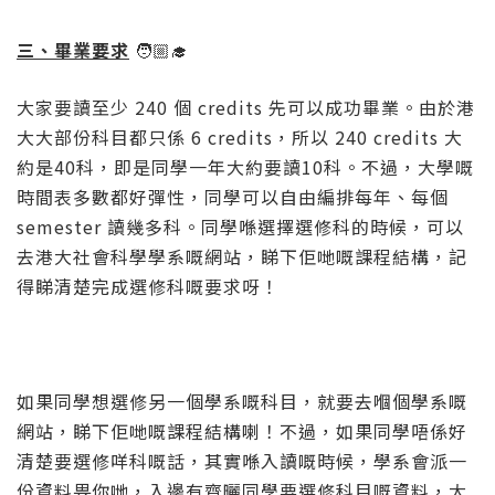
三、畢業要求
🧑🏼‍🎓
大家要讀至少 240 個 credits 先可以成功畢業。由於港
大大部份科目都只係 6 credits，所以 240 credits 大
約是40科，即是同學一年大約要讀10科。不過，大學嘅
時間表多數都好彈性，同學可以自由編排每年、每個
semester 讀幾多科。同學喺選擇選修科的時候，
可以
去港大社會科學學系嘅網站，睇下佢哋嘅課程結構，
記
得睇清楚完成選修科嘅要求呀！
如果同學想選修另一個學系嘅科目，就要去嗰個學系嘅
網站，睇下佢哋嘅課程結構喇！不過，如果同學唔係好
清楚要選修咩科嘅話，其實喺入讀嘅時候，學系會派一
份資料畀你哋，入邊有齊曬同學要選修科目嘅資料，大