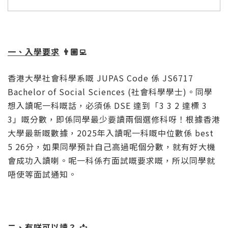
一、入學要求
👨🏼‍💻
香港大學社會科學系嘅 JUPAS Code 係 JS6717
Bachelor of Social Sciences (社會科學學士)。同學
想入讀呢一科嘅話，必須係 DSE 達到「3 3 2 達標 3
3」嘅分數，即係同學最少要讀兩個選修科呀！根據香港
大學最新嘅數據，2025年入讀呢一科嘅中位數係 best
5 26分，如果同學預計自己高過呢個分數，就有好大機
會成功入讀喇。呢一科係冇面試嘅要求嘅，所以同學就
唔使等面試通知。
二、有咩可以讀？
📩