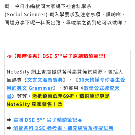
嘅！今日小編就同大家講下社會科學系
(Social Sciences) 嘅入學要求及注意事項、讀啲咩，
同埋分享下呢一科既出路，畢咗業之後到底可以做咩？
📣【限時優惠】DSE 5**尖子原創精讀筆記❗️
NoteSity 網上書店提供各科高質備試資源，包括人
氣熱賣《
文言文溫習寶典
》、《
30天讀懂令你畢生受
用的英文 Grammar
》、超實用《
數學公式速查天
書
》等等。
激抵優惠低至69折，精選筆記更是
NoteSity 獨家發售！😍
➡️
選購 DSE 5** 尖子精讀筆記🔥
➡️
瀏覽各科 DSE 參考書、補充練習及模擬試卷