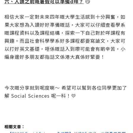
六、入讀之前嘅暑假可以準備d咩？
😼
相信大家一定對未來四年嘅大學生活感到十分興奮，如
果大家想為入讀好好準備嘅話，大家可以仔細查看學系
嘅課程資料以及課程結構，探索一下自己對於咩課程有
興趣。而且社會科學學系好多課程都要寫論文，大家可
以打好英文基礎，唔係嘅話入到嚟可能會有啲辛苦，小
編身邊好多朋友都指話文係港大真係好緊要！
今次嘅分享就到呢度喇〜 希望可以幫到各位同學更加了
解 Social Sciences 呢一科！💛
相關文章：