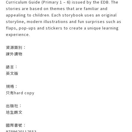
Curriculum Guide (Primary 1 – 6) issued by the EDB. The
stories are based on themes that are familiar and
appealing to children. Each storybook uses an original
storyline, modern illustrations and fun surprises such as
flaps, pop-ups and stickers to create a unique learning
experience.
資源類別：
課外讀物
語言：
英文版
規格：
只有hard copy
出版社：
培生朗文
國際書號：
9789620112553