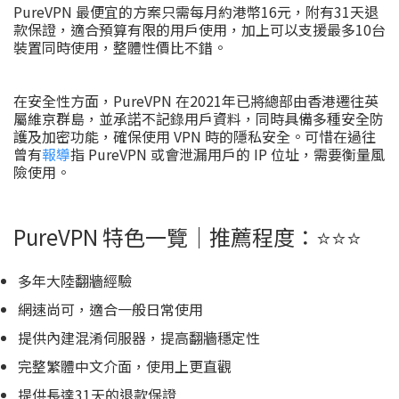
PureVPN 最便宜的方案只需每月約港幣16元，附有31天退
款保證，適合預算有限的用戶使用，加上可以支援最多10台
裝置同時使用，整體性價比不錯。
在安全性方面，PureVPN 在2021年已將總部由香港遷往英
屬維京群島，並承諾不記錄用戶資料，同時具備多種安全防
護及加密功能，確保使用 VPN 時的隱私安全。可惜在過往
曾有
報導
指 PureVPN 或會泄漏用戶的 IP 位址，需要衡量風
險使用。
PureVPN 特色一覽｜推薦程度：⭐️⭐️⭐️
多年大陸翻牆經驗
網速尚可，適合一般日常使用
提供內建混淆伺服器，提高翻牆穩定性
完整繁體中文介面，使用上更直觀
提供長達31天的退款保證