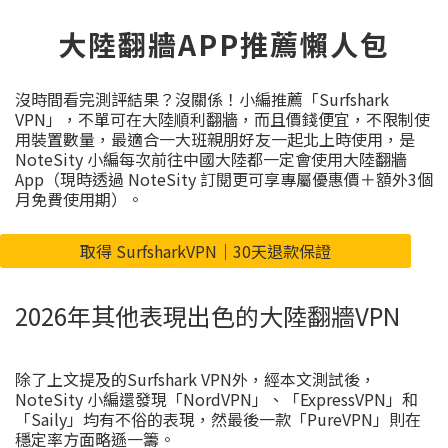
大陸翻牆APP推薦懶人包
沒時間看完測評結果？沒關係！小編推薦「Surfshark
VPN」，不單可在大陸順利翻牆，而且價錢便宜，不限制使
用裝置數量，最適合一大班親朋好友一起北上時使用，是
NoteSity 小編每次前往中國大陸都一定會使用大陸翻牆
App（現時透過 NoteSity 訂閱更可享專屬優惠價＋額外3個
月免費使用期）。
取得 SurfsharkVPN｜30天退款保證
2026年其他表現出色的大陸翻牆VPN
除了上文提及的Surfshark VPN外，經本文測試後，
NoteSity 小編還發現「NordVPN」、「ExpressVPN」和
「Saily」均有不俗的表現，然最後一款「PureVPN」則在
穩定率方面略遜一籌。