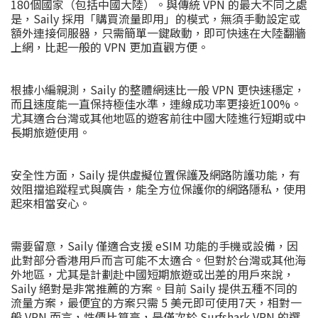
180個國家（包括中國大陸）。與傳統 VPN 的最大不同之處
是，Saily 採用「購買流量即用」的模式，無須手動設定或
額外連接伺服器，只需簡單一鍵啟動，即可快速在大陸翻牆
上網，比起一般的 VPN 更加直觀方便。
根據小編親測，Saily 的整體網速比一般 VPN 更快速穩定，
而且速度能一直保持極佳水準，連線成功率更接近100%。
尤其適合台灣或其他地區的遊客前往中國大陸進行短期或中
長期旅遊使用。
安全性方面，Saily 提供虛擬位置保護及網路防護功能，有
效阻擋追蹤程式與廣告，能全方位保護你的網路隱私，使用
起來相當安心。
需要留意，Saily 僅適合支援 eSIM 功能的手機或設備，因
此對部分香港用戶而言可能不太適合。但對於台灣或其他海
外地區，尤其是計劃赴中國短期旅遊或出差的用戶來說，
Saily 絕對是非常推薦的方案。目前 Saily 提供五種不同的
流量方案，最便宜的方案只需 5 美元即可使用7天，相對一
般 VPN 而言，性價比算高，是僅次於 Surfshark VPN 的選