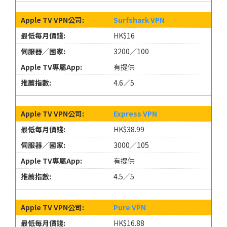
Surfshark VPN
HK$16
3200／100
有提供
4.6／5
Express VPN
HK$38.99
3000／105
有提供
4.5／5
Pure VPN
HK$16.88