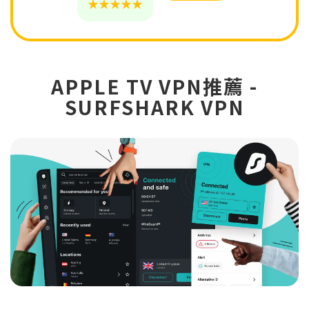
★★★★★
APPLE TV VPN推薦 -
SURFSHARK VPN