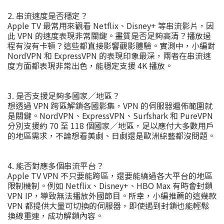
2. 串流速度是否穩定？
Apple TV 最常用來觀看 Netflix、Disney+ 等串流影片，因
此 VPN 的速度表現非常關鍵。畫質是否足夠高清？播放過
程有沒有卡頓？這些都直接影響觀影體驗。實測中，小編對
NordVPN 和 ExpressVPN 的表現印象最深，兩者在串流速
度方面都表現非常出色，能穩定支援 4K 播放。
3. 是否支援足夠多國家／地區？
想透過 VPN 跨區解鎖各國影集，VPN 的伺服器遍佈範圍就
是關鍵。NordVPN、ExpressVPN、Surfshark 和 PureVPN
分別支援約 70 至 118 個國家／地區，足以應付大多數用戶
的地區需求，不論想看美劇、日劇還是歐洲綜藝都沒問題。
4. 能否對應多個串流平台？
Apple TV VPN 不只要能跨區，還要能繞過各大平台的地區
限制機制。例如 Netflix、Disney+、HBO Max 有時會封鎖
VPN IP，導致無法播放外國節目。所幸，小編推薦的這幾款
VPN 都提供大量可切換的伺服器，即使遇到封鎖也能輕鬆
換線重連，成功解鎖內容。