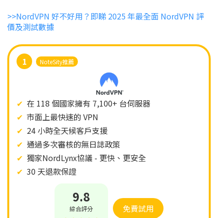
>>NordVPN 好不好用？即睇 2025 年最全面 NordVPN 評
價及測試數據
1
NoteSity推薦
✔
在 118 個國家擁有 7,100+ 台伺服器
✔
市面上最快速的 VPN
✔
24 小時全天候客戶支援
✔
通過多次審核的無日誌政策
✔
獨家NordLynx協議 - 更快、更安全​​
✔
30 天退款保證
9.8
免費試用
綜合評分