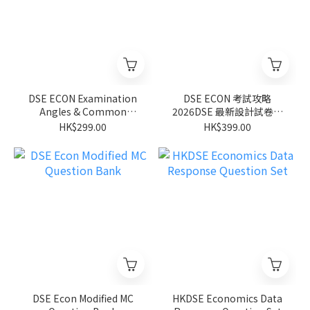
DSE ECON Examination
DSE ECON 考試攻略
Angles & Common
2026DSE 最新設計試卷套
Misconceptions (Micro)
裝
HK$299.00
HK$399.00
DSE Econ Modified MC
HKDSE Economics Data