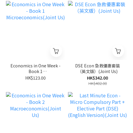
Economics in One Week -
DSE Econ 急救優惠套裝
Book 1
（英文版）(Joint Us)
Microeconomics(Joint
HK$123.00
HK$342.00
Us)
HK$402.00