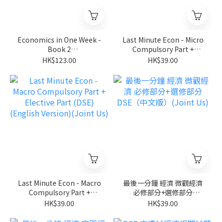
Economics in One Week -
Last Minute Econ - Micro
Book 2
Compulsory Part +
Macroeconomics(Joint
Elective Part (DSE)
HK$123.00
HK$39.00
Us)
(English Version)(Joint
Us)
Last Minute Econ - Macro
最後一分鐘 經濟 微觀經濟
Compulsory Part +
必修部分+選修部分
Elective Part (DSE)
DSE（中文版）(Joint Us)
HK$39.00
HK$39.00
(English Version)(Joint
Us)