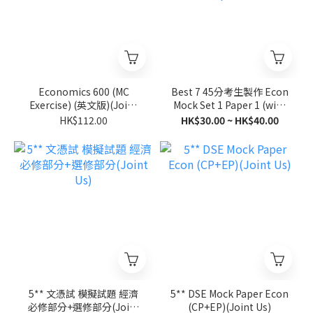
Economics 600 (MC
Best 7 45分考生製作 Econ
Exercise) (英文版)(Joint
Mock Set 1 Paper 1 (with
Us)
Marking Scheme and Full
HK$112.00
HK$30.00 ~ HK$40.00
Explanation)
5** 文憑試 模擬試題 經濟
5** DSE Mock Paper Econ
必修部分+選修部分(Joint
(CP+EP)(Joint Us)