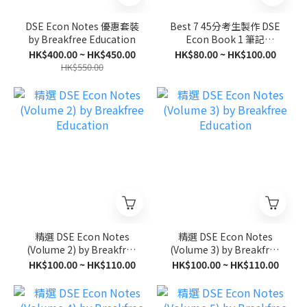
DSE Econ Notes 優惠套裝
Best 7 45分考生製作 DSE
by Breakfree Education
Econ Book 1 筆記
(Demand and Supply)
HK$400.00 ~ HK$450.00
HK$80.00 ~ HK$100.00
HK$550.00
精選 DSE Econ Notes
精選 DSE Econ Notes
(Volume 2) by Breakfree
(Volume 3) by Breakfree
Education
Education
HK$100.00 ~ HK$110.00
HK$100.00 ~ HK$110.00