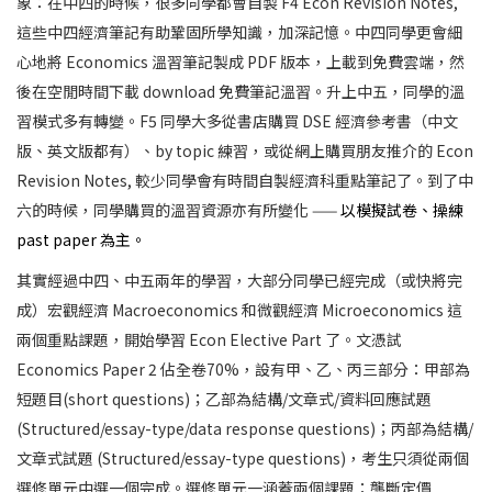
象：在中四的時候，很多同學都會自製 F4 Econ Revision Notes,
這些中四經濟筆記有助鞏固所學知識，加深記憶。中四同學更會細
心地將 Economics 溫習筆記製成 PDF 版本，上載到免費雲端，然
後在空閒時間下載 download 免費筆記溫習。升上中五，同學的溫
習模式多有轉變。F5 同學大多從書店購買 DSE 經濟參考書（中文
版、英文版都有）、by topic 練習，或從網上購買朋友推介的 Econ
Revision Notes, 較少同學會有時間自製經濟科重點筆記了。到了中
六的時候，同學購買的溫習資源亦有所變化 —
— 以模擬試卷、操練
past paper 為主。
其實經過中四、中五兩年的學習，大部分同學已經完成（或快將完
成）宏觀經濟 Macroeconomics 和微觀經濟 Microeconomics 這
兩個重點課題，開始學習 Econ Elective Part 了。文憑試
Economics Paper 2 佔全卷70%，設有甲、乙、丙三部分：甲部為
短題目(short questions)；乙部為結構/文章式/資料回應試題
(Structured/essay-type/data response questions)；丙部為結構/
文章式試題 (Structured/essay-type questions)，考生只須從兩個
選修單元中選一個完成。選修單元一涵蓋兩個課題：壟斷定價