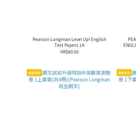
Pearson Longman Level Up! English
PEA
Test Papers 1A
ENGLI
HK$80.00
優惠套裝
優惠套裝