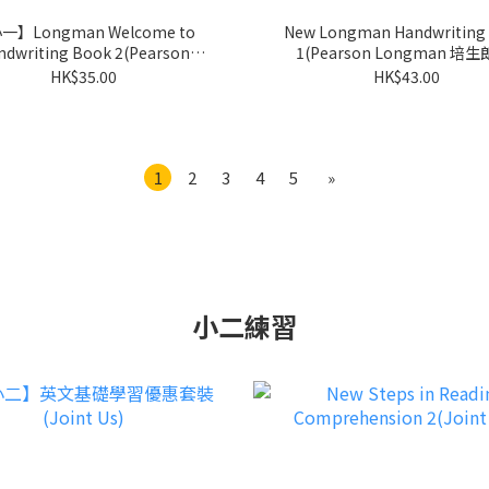
一】Longman Welcome to
New Longman Handwriting
writing Book 2(Pearson
1(Pearson Longman 培生
Longman 培生朗文)
HK$35.00
HK$43.00
1
2
3
4
5
»
小二練習