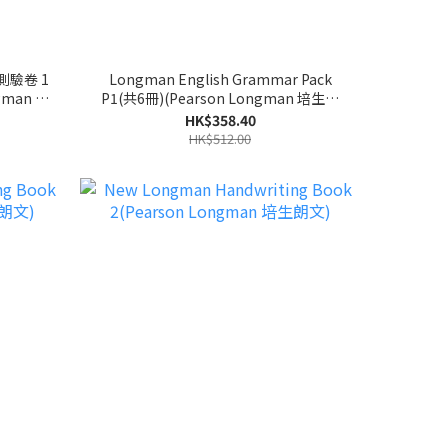
驗卷 1
Longman English Grammar Pack
gman 培
P1(共6冊)(Pearson Longman 培生朗
文)
HK$358.40
HK$512.00