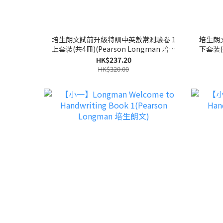
培生朗文試前升級特訓中英數常測驗卷 1
培生朗
上套裝(共4冊)(Pearson Longman 培生
下套裝(共
朗文)
HK$237.20
HK$320.00