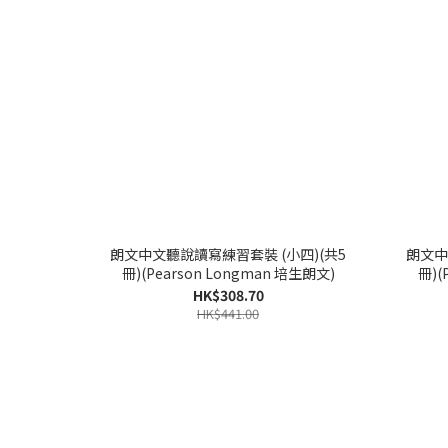
朗文中文聽說讀寫練習套裝 (小四)(共5
朗文中
冊)(Pearson Longman 培生朗文)
冊)(
HK$308.70
HK$441.00