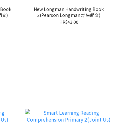
 Book
New Longman Handwriting Book
朗文)
2(Pearson Longman 培生朗文)
HK$43.00