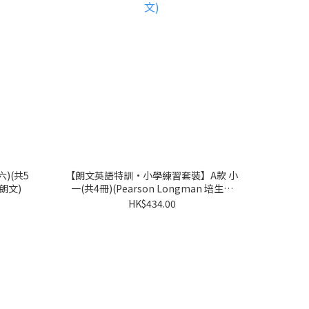
)(共5
【朗文英語特訓·小學練習套裝】A款 小
生朗文)
一(共4冊)(Pearson Longman 培生朗
文)
HK$434.00