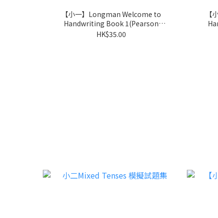
【小一】Longman Welcome to
【小
Handwriting Book 1(Pearson
Hand
Longman 培生朗文)
HK$35.00