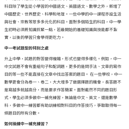
科目除了學生從小學習的中國語文、英國語文、數學之外，新增了
中國歷史、世界歷史、科學和地理。一些中學的中一課程亦設生活
與社會、宗教等眾多多元化的科目。面對多個陌生的科目，中一學
生初時必須將知識抓緊一點，若最開始的基礎知識與技能都不紮
實，以後的學習只會學得更吃力。
中一考試題型的特別之處
升上中學，試題的對答變得複雜，形式也變得多樣化。例如，中一
中文試題不會有重組句子和配詞題，更多的是問手法、文章的寫作
目的等一些不能直接在文章中找出答案的題目。 在一些學校，中一
數學更會分為卷一、卷二，大大增多了做選擇題的機會，長答題不
是寫越多就越高分，而是要求作答簡潔。面對截然不同的題目形
式，學生必須多做中一補充練習，無論是中文、英文，還是數學
科，多做中一練習都有助訓練相對科目的作答技巧，爭取取得每一
條題目的所有分數。
如何操練中一補充練習？