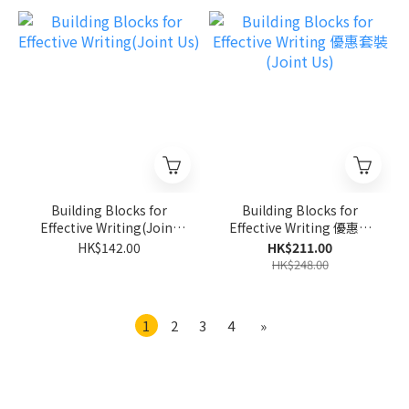
Building Blocks for
Building Blocks for
Effective Writing(Joint
Effective Writing 優惠套
Us)
裝(Joint Us)
HK$142.00
HK$211.00
HK$248.00
1
2
3
4
»