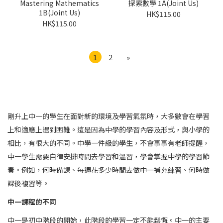
Mastering Mathematics
探索數學 1A(Joint Us)
1B(Joint Us)
HK$115.00
HK$115.00
1
2
»
剛升上中一的學生在面對新的環境及學習氣氛時，大多數會在學習
上和適應上遇到困難。這是因為中學的學習內容及形式，與小學的
相比，有很大的不同。中學一件級的學生，不會事事有老師提醒，
中一學生需要自律安排時間去學習和溫習，學會掌握中學的學習節
奏。例如，何時備課、每週花多少時間去做中一補充練習、何時做
課後複習等。
中一課程的不同
中一是初中階段的開始，此階段的學習一定不能鬆懈。中一的主要