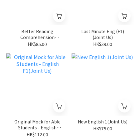
Better Reading
Last Minute Eng (F1)
Comprehension
(Joint Us)
1B(Joint Us)
HK$85.00
HK$39.00
Original Mock for Able
New English 1(Joint Us)
Students - English
HK$75.00
F1(Joint Us)
HK$112.00