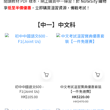
閱讀教材 PDF 樣本，網上購買中一練習！
於 NoteSity 購物
享
低至半價優惠
，立即購買溫習資源，備戰考試！
【中一】中文科
初中中國語文600 -
中文考試溫習寶典優惠套裝
F1(Joint Us)
【一件免運費】
HK$105.00
HK$220.00
HK$470.00