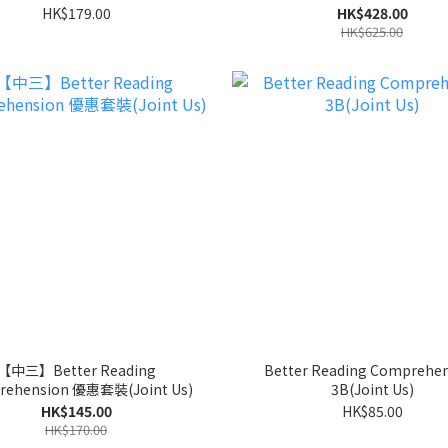
HK$179.00
HK$428.00
HK$625.00
【中三】Better Reading
Better Reading Comprehe
rehension 優惠套裝(Joint Us)
3B(Joint Us)
HK$145.00
HK$85.00
HK$170.00