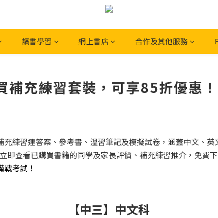
讀書學習
網上書店
合作及其他服務
充練習套裝，可享85折優惠！- N
練習連答案、參考書、溫習筆記及模擬試卷，涵蓋中文、英文 (English
折優惠！立即查看已購買書籍的同學及家長評價、補充練習推介，免費下
備戰考試！
【中三】中文科