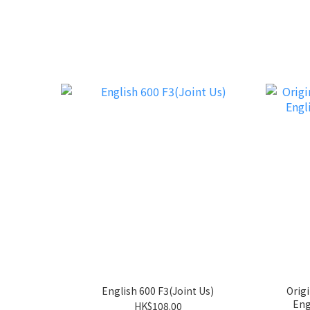
English 600 F3(Joint Us)
Origi
Eng
HK$108.00