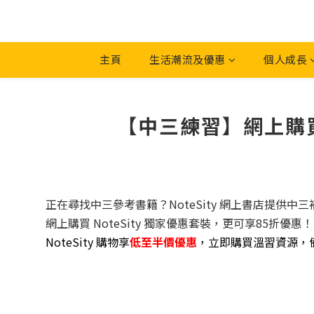
主頁
生活潮流及優惠
個人成長
【中三練習】網上購買補
正在尋找中三參考書籍？NoteSity 網上書店提供中三補充
網上購買 NoteSity 獨家優惠套裝，更可享85
NoteSity 購物享
低至半價優惠
，立即購買溫習資源，