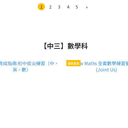
1
2
3
4
5
»
【中三】數學科
優惠套裝