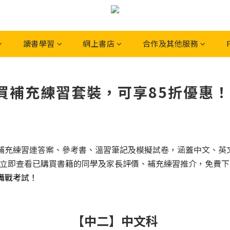
讀書學習
網上書店
合作及其他服務
充練習套裝，可享85折優惠！- N
練習連答案、參考書、溫習筆記及模擬試卷，涵蓋中文、英文 (English
折優惠！立即查看已購買書籍的同學及家長評價、補充練習推介，免費下
備戰考試！
【中二】中文科