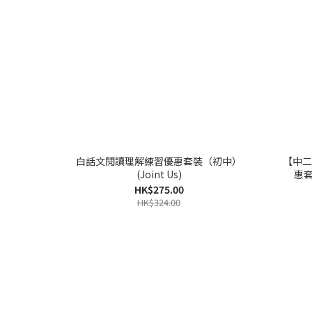
白話文閱讀理解練習優惠套裝（初中）
【中二】
(Joint Us)
惠套
HK$275.00
HK$324.00