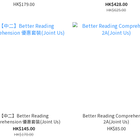
HK$179.00
HK$428.00
HK$625.00
【中二】Better Reading
Better Reading Comprehe
rehension 優惠套裝(Joint Us)
2A(Joint Us)
HK$145.00
HK$85.00
HK$170.00