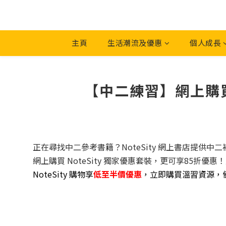
主頁
生活潮流及優惠
個人成長
【中二練習】網上購買補
正在尋找中二參考書籍？NoteSity 網上書店提供中二補充
網上購買 NoteSity 獨家優惠套裝，更可享85
NoteSity 購物享
低至半價優惠
，立即購買溫習資源，