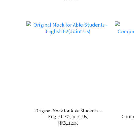
Original Mock for Able Students -
English F2(Joint Us)
Comp
HK$112.00