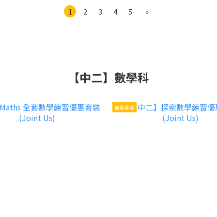
1
2
3
4
5
»
【中二】數學科
優惠套裝