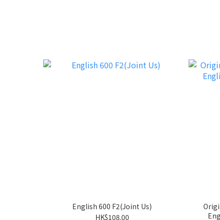
English 600 F2(Joint Us)
Origi
Eng
HK$108.00