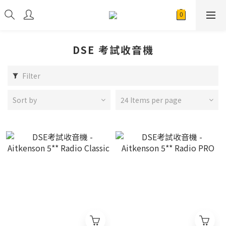
DSE 考試收音機
Filter
Sort by
24 Items per page