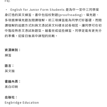
F6).
•
English for Junior Form Students 是為中一至中三同學度
身訂造的英文練習，書中包括校對題(proofreading)、填充題、
多項選擇填充題及閱讀理解。前三項練習能為同學打好基礎，而閱
讀理解的設題方式則與文憑試英文科樣本試卷相若，讓同學可在初
中階段熟悉文憑試新題型。藉着完成這些練習，同學定能有更充分
的準備，迎接日後高中課程的挑戰。
資源類別：
練習
語言：
英文版
書籍內頁：
黑白印刷
出版社：
Engbridge Education