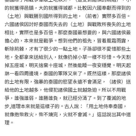
的就獲得邑鎮，大的就獲得城都。比較因六國奉獻而得到的
（土地）與戰勝別國所得到的土地，（前者）實際多百倍。
六國諸侯因討好秦國而失去的（土地）與戰敗所喪失的土地
相比，實際也是多百倍。那麼秦國最想要的，與六國諸侯最
擔心的，本來就是戰爭。想到他們的祖先，冒着風霜雨露，
斬除荊棘，才有了很少的一點土地。子孫卻很不愛惜那些土
地，全都拿來送給別人，就像扔掉小草一樣不珍惜。今天割
掉五座城，明天捨棄十座城，然後能睡一夜安穩覺。明天起
牀一看四周邊境，秦國的軍隊又來了。既然這樣，那麼諸侯
的土地有限，強暴的秦國的慾望永遠不會滿足，（諸侯）送
給他的土地越多，他侵犯諸侯國土就越急迫。所以不用戰
爭，誰強誰弱，誰勝誰負，就已經分清了。到了覆滅的地
步,道理本來就是這樣子的。古人說：「用土地侍奉秦國，
就像抱柴救火，柴不燒完，火就不會滅。」這話說出其中道
理。