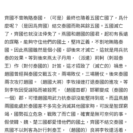
齊國不曾賄賂秦國，（可是）最終也隨着五國亡國了，爲什
麼呢？（是因爲齊國）結交秦國而助其餘五國。五國滅亡
了，齊國也就沒法倖免了。燕國和趙國的國君，起初有長遠
的謀略，能夠守住他們的國土，堅持正義，不割地賄賂秦
國。因此燕國雖然是個小國，卻後來才滅亡，這就是用兵抗
秦的效果。等到後來燕太子丹用，（派遣）荊軻（刺殺秦
王）作（對付秦國的）計策，這才招致了（滅亡的）禍患。
趙國曾經與秦國交戰五次，兩場敗仗，三場勝仗。後來秦國
兩次攻打趙國。（趙國大將）李牧接連打退秦國的進攻。等
到李牧因受誣陷而被殺死，（趙國首都）邯鄲變成（秦國的
一個）郡，可惜趙國用武力抗秦卻沒能堅持到底。而且燕趙
兩國能處於秦國差不多完全消滅其他國家時，可說是智謀窮
竭，國勢孤立危急，戰敗了而亡國，確實是無可奈何的事。
假使韓、魏、楚三國都愛惜他們的國土，齊國不結交秦國。
燕國不以刺客為計行刺秦王，（趙國的）良將李牧還活着，