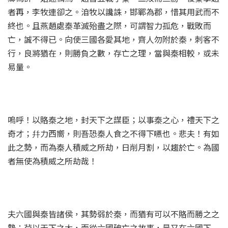
者再，李牧連卻之。洎牧以讒誅，邯鄲為郡，惜其用武而不
終也。且燕趙處秦革滅殆盡之際，可謂智力孤危，戰敗而
亡，誠不得已。向使三國各愛其地，齊人勿附於秦，刺客不
行，良將猶在，則勝負之數，存亡之理，當與秦相較，或未
易量。
嗚呼！以賂秦之地，封天下之謀臣；以事秦之心，禮天下之
奇才；幷力西嚮，則吾恐秦人食之不得下嚥也。悲夫！有如
此之勢，而為秦人積威之所劫，日削月割，以趨於亡。為國
者無使為積威之所劫哉！
夫六國與秦皆諸侯，其勢弱於秦，而猶有可以不賂而勝之之
勢；茍以天下之大，而從六國破亡之故事，是又在六國下