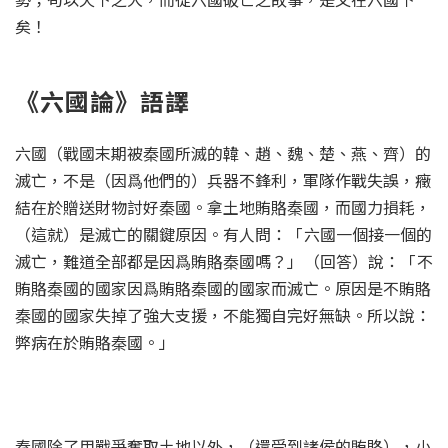
矣！
《六國論》語譯
六國（戰國末期被秦國所滅的韓、趙、魏、楚、燕、齊）的
滅亡，不是（因爲他們的）兵器不鋒利，軍隊作戰失誤，癥
結在於贈送財物討好秦國。拿土地賄賂秦國，而國力損耗，
（這就）是滅亡的關鍵原因。有人問：
「
六國一個接一個的
滅亡，難道全部都是因爲賄賂秦國嗎？
」
（回答）說：
「
不
賄賂秦國的國家因爲賄賂秦國的國家而滅亡。原因是不賄賂
秦國的國家失掉了強大支援，不能獨自完好無缺。所以說：
弊病在於賄賂秦國。
」
秦國除了用戰爭奪取土地以外，（還受到諸侯的賄賂），小