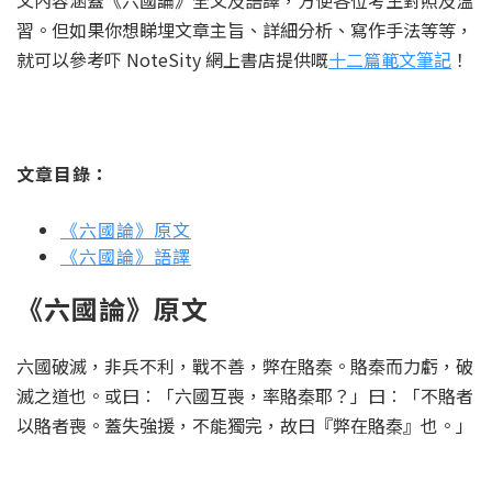
文內容涵蓋《六國論》全文及語譯，方便各位考生對照及溫
習。但如果你想睇埋文章主旨、詳細分析、寫作手法等等，
就可以參考吓 NoteSity 網上書店提供嘅
十二篇範文筆記
！
文章目錄：
《六國論》原文
《六國論》語譯
《六國論》原文
六國破滅，非兵不利，戰不善，弊在賂秦。賂秦而力虧，破
滅之道也。或曰︰「六國互喪，率賂秦耶？」曰︰「不賂者
以賂者喪。蓋失強援，不能獨完，故曰『弊在賂秦』也。」