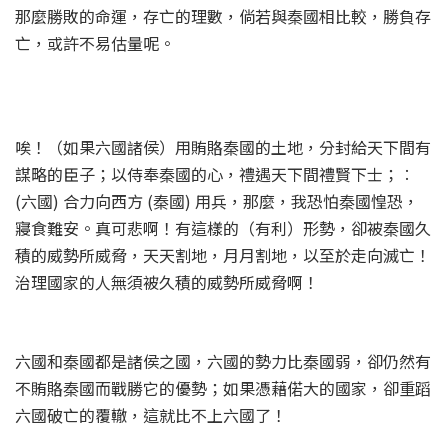
那麼勝敗的命運，存亡的理數，倘若與秦國相比較，勝負存
亡，或許不易估量呢。
唉！（如果六國諸侯）用賄賂秦國的土地，分封給天下間有
謀略的臣子；以侍奉秦國的心，禮遇天下間禮賢下士；︰
(六國) 合力向西方 (秦國) 用兵，那麼，我恐怕秦國惶恐，
寢食難安。真可悲啊！有這樣的（有利）形勢，卻被秦國久
積的威勢所威脅，天天割地，月月割地，以至於走向滅亡！
治理國家的人無須被久積的威勢所威脅啊！
六國和秦國都是諸侯之國，六國的勢力比秦國弱，卻仍然有
不賄賂秦國而戰勝它的優勢；如果憑藉偌大的國家，卻重蹈
六國破亡的覆轍，這就比不上六國了！