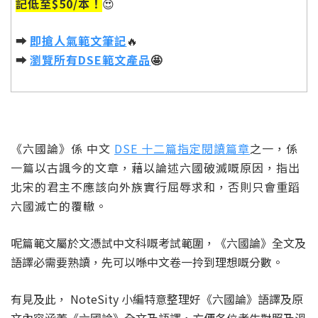
記低至$50/本！
😍
➡️
即搶人氣範文筆記
🔥
➡️
瀏覽所有DSE範文產品
🤩
《六國論》係 中文
DSE 十二篇指定閱讀篇章
之一，係
一篇以古諷今的文章，藉以論述六國破滅嘅原因，指出
北宋的君主不應該向外族實行屈辱求和，否則只會重蹈
六國滅亡的覆轍。
呢篇範文屬於文憑試中文科嘅考試範圍，《六國論》全文及
語譯必需要熟讀，先可以喺中文卷一拎到理想嘅分數。
有見及此， NoteSity 小編特意整理好《六國論》語譯及原