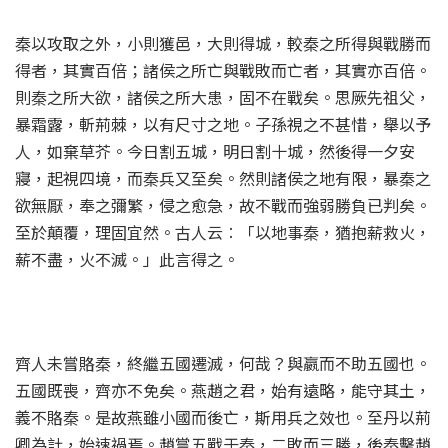
秦以攻取之外，小則獲邑，大則得城，較秦之所得與戰勝而
得者，其實百倍；諸侯之所亡與戰敗而亡者，其實亦百倍。
則秦之所大欲，諸侯之所大患，固不在戰矣。思厥先祖父，
暴霜露，斬荊棘，以有尺寸之地。子孫視之不甚惜，舉以予
人，如棄草芥。今日割五城，明日割十城，然後得一夕安
寢，起視四境，而秦兵又至矣。然則諸侯之地有限，暴秦之
欲無厭，奉之彌繁，侵之愈急，故不戰而強弱勝負已判矣。
至於顛覆，理固宜然。古人云︰「以地事秦，猶抱薪救火，
薪不盡，火不滅。」此言得之。
齊人未嘗賂秦，終繼五國遷滅，何哉？與嬴而不助五國也。
五國既喪，齊亦不免矣。燕趙之君，始有遠略，能守其土，
義不賂秦。是故燕雖小國而後亡，斯用兵之效也。至丹以荊
卿為計，始速禍焉。趙嘗五戰于秦，二敗而三勝，後秦擊趙