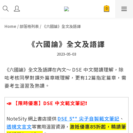
Home
/
部落格列表
/
《六國論》全文及語譯
《六國論》全文及語譯
2023-05-03
《六國論》全文及語譯在內文～
DSE 中文閱讀理解，除
咗考核同學對課外篇章嘅理解，更有12篇指定篇章，需
要考生溫習及熟讀。
📣 【限時優惠】DSE 中文範文筆記❗️
NoteSity 網上書店提供
DSE 5** 尖子自製範文筆記
、
透視文言文
等實用溫習資源，
激抵優惠85折起，精讀筆