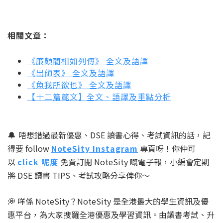
相關文章：
《廉頗藺相如列傳》 全文及語譯
《出師表》 全文及語譯
《魚我所欲也》 全文及語譯
【十二篇範文】全文、語譯及重點分析
🔔
唔想錯過最新優惠、DSE 讀書心得、考試資訊的話，記
得要 follow
NoteSity Instagram
專頁呀！你仲可
以
click 呢度
免費訂閱 NoteSity 嘅電子報，小編會定期
將 DSE 讀書 TIPS、考試攻略分享俾你～
💭 咩係 NoteSity？NoteSity 是全港最大的學生資訊及優
惠平台，為大家搜羅全港優惠及學習資訊。由讀書考試、升