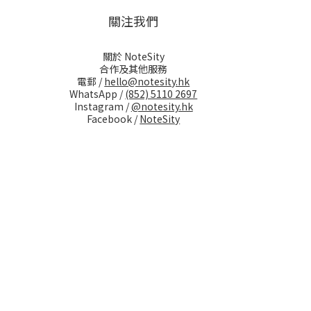
關注我們
關於 NoteSity
合作及其他服務
電郵 /
hello@notesity.hk
WhatsApp /
(852) 5110 2697
Instagram /
@notesity.hk
Facebook /
NoteSity