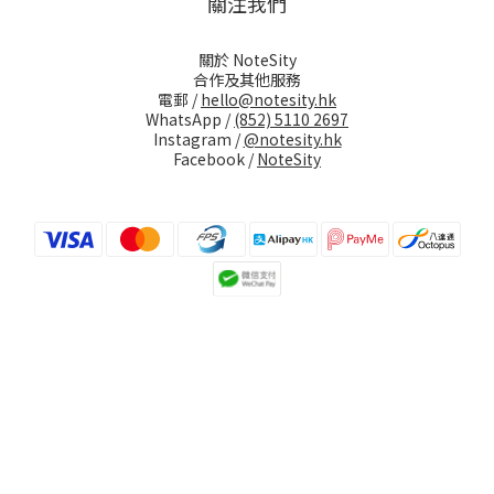
關注我們
關於 NoteSity
合作及其他服務
電郵 /
hello@notesity.hk
WhatsApp /
(852) 5110 2697
Instagram /
@notesity.hk
Facebook /
NoteSity