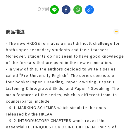
分享到
商品描述
- The new HKDSE format is a most difficult challenge for
both upper secondary students and their teachers.
Moreover, students do not seem to have good knowledge
of the formats that are used in the new examination.
- In view of this, the authors decided to write a series
called "Pre-University English". The series consists of
four books: Paper 1 Reading, Paper 2 Writing, Paper 3
Listening & Integrated Skills, and Paper 4 Speaking. The
main features of the series, which is different from its
counterparts, include:
◊ 1. MARKING SCHEMES which simulate the ones
released by the HKEAA,
◊ 2. INTRODUCTORY CHAPTERS which reveal the
essential TECHNIQUES FOR DOING DIFFERENT PARTS of