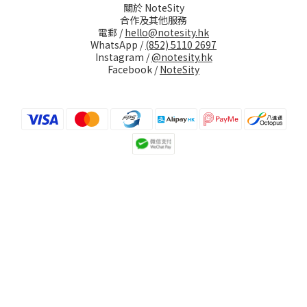
關於 NoteSity
合作及其他服務
電郵 /
hello@notesity.hk
WhatsApp /
(852) 5110 2697
Instagram /
@notesity.hk
Facebook /
NoteSity