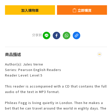
加入購物車
立即購買
分享到
商品描述
Author(s): Jules Verne
Series: Pearson English Readers
Reader Level: Level 5
This reader is accompanied with a CD that contains the full
audio of the text in MP3 format.
Phileas Fogg is living quietly in London. Then he makes a
bet that he can travel around the world in eighty days. The