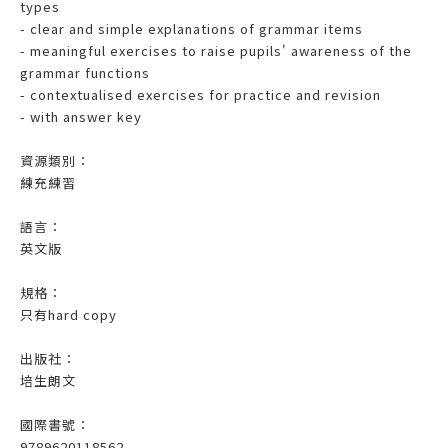
types
- clear and simple explanations of grammar items
- meaningful exercises to raise pupils' awareness of the
grammar functions
- contextualised exercises for practice and revision
- with answer key
資源類別：
練充練習
語言：
英文版
規格：
只有hard copy
出版社：
培生朗文
國際書號：
9789620118562