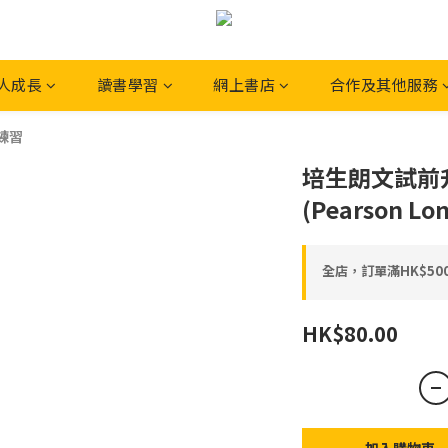
人成長
讀書學習
網上書店
合作及其他服務
練習
培生朗文試前
(Pearson L
全店，訂單滿HK$5
HK$80.00