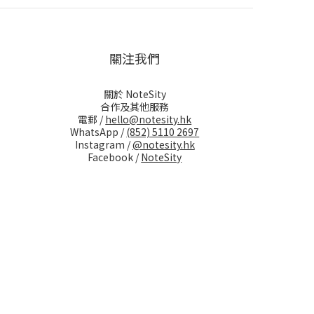
關注我們
關於 NoteSity
合作及其他服務
電郵 /
hello@notesity.hk
WhatsApp /
(852) 5110 2697
Instagram /
@notesity.hk
Facebook /
NoteSity