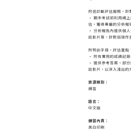
附送診斷評估服務，針
• 期末考試前利用網
估，獲得專屬的分析報
• 分析報告內提供個
說影片等，針對弱項作
附特訓手冊，評估重點
• 附有實用的成績記
• 提供參考答案，部
說影片，以深入淺出的
資源類別：
練習
語言：
中文版
練習內頁：
黑白印刷