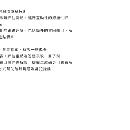
對弱項重點特訓
上診斷評估測驗，進行互動性的總結性評
告
人化的跟進建議，包括額外的鞏固題目、解
重點特訓
、參考答案、解說一應俱全
錄表，評估重點及答題表現一目了然
分題目設詳盡解說，掃描二維碼更可觀看解
方式幫助破解難題及常犯錯誤