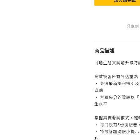
加入購物車
分享到
商品描述
《培生朗文試前升級特
高效複習所有評估重點
• 參照最新課程指引
識點
• 容易失分的難題以
生水平
掌握真實考試模式，輕
• 每冊設有5份測驗
• 特設答題時限小提示
巧