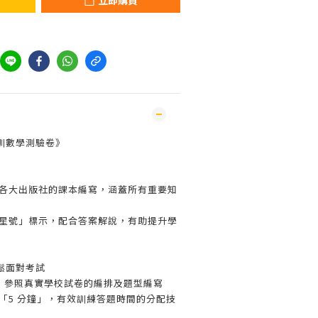
立即購買
訓數學測驗卷》
及各大出版社的課本編寫，涵蓋所有重要知
「星號」標示，配合答案解說，有助提升學
鬆面對考試
卷，參照真實學校試卷的編排及題型編寫
「5 分鐘」，有效訓練答題時間的分配技