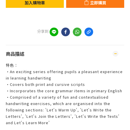
加入購物車
立即購買
分享到
商品描述
特色：
•An exciting series offering pupils a pleasant experience
in learning handwriting
•Covers both print and cursive scripts
•Incorporates the core grammar items in primary English
•Comprised of a variety of fun and contextualised
handwriting exercises, which are organised into the
following sections: 'Let's Warm Up', 'Let's Write the
Letters', 'Let's Join the Letters', 'Let's Write the Texts'
and Let's Learn More'