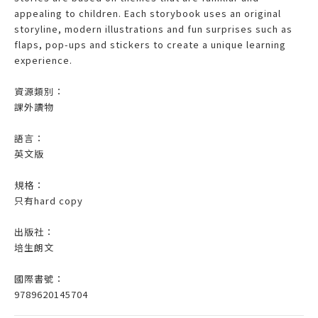
appealing to children. Each storybook uses an original
storyline, modern illustrations and fun surprises such as
flaps, pop-ups and stickers to create a unique learning
experience.
資源類別：
課外讀物
語言：
英文版
規格：
只有hard copy
出版社：
培生朗文
國際書號：
9789620145704