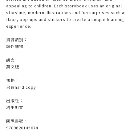
appealing to children. Each storybook uses an original
storyline, modern illustrations and fun surprises such as
flaps, pop-ups and stickers to create a unique learning
experience.
資源類別：
課外讀物
語言：
英文版
規格：
只有hard copy
出版社：
培生朗文
國際書號：
9789620145674