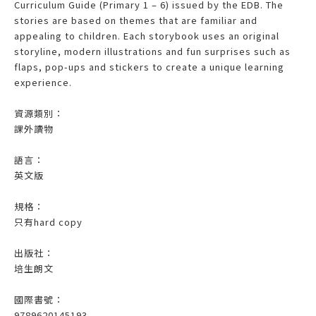
Curriculum Guide (Primary 1 – 6) issued by the EDB. The
stories are based on themes that are familiar and
appealing to children. Each storybook uses an original
storyline, modern illustrations and fun surprises such as
flaps, pop-ups and stickers to create a unique learning
experience.
資源類別：
課外讀物
語言：
英文版
規格：
只有hard copy
出版社：
培生朗文
國際書號：
9789620145193