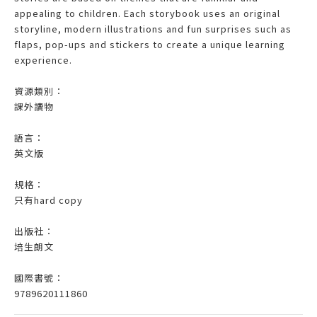
appealing to children. Each storybook uses an original
storyline, modern illustrations and fun surprises such as
flaps, pop-ups and stickers to create a unique learning
experience.
資源類別：
課外讀物
語言：
英文版
規格：
只有hard copy
出版社：
培生朗文
國際書號：
9789620111860